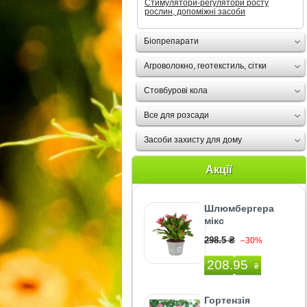
Стимулятори-регулятори росту
рослин, допоміжні засоби
Біопрепарати
Агроволокно, геотекстиль, сітки
Стовбурові кола
Все для розсади
Засоби захисту для дому
Акції
Шлюмбергера
мiкс
298.5 ₴
–30%
208.95
₴
Гортензія