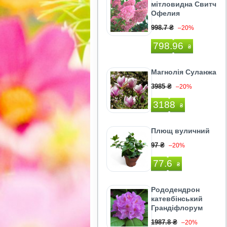
мітловидна Свитч
Офелия
998.7 ₴
–20%
798.96
₴
Магнолія Суланжа
3985 ₴
–20%
3188
₴
Плющ вуличний
97 ₴
–20%
77.6
₴
Рододендрон
катевбінський
Грандіфлорум
1987.8 ₴
–20%