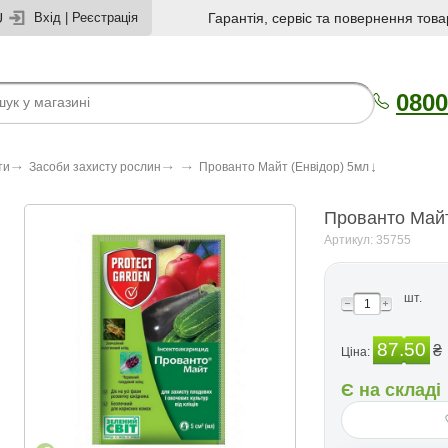
U
Вхід
|
Реєстрація
Гарантія, сервіс та повернення това
0800
ти
Засоби захисту рослин
Прованто Майт (Енвiдор) 5мл
Прованто Майт
Артикул: 35755
шт.
87.50
₴
Ціна:
Є на складі