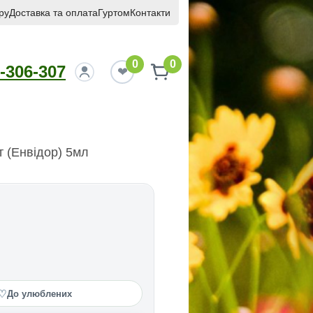
ру
Доставка та оплата
Гуртом
Контакти
0
0
-306-307
 (Енвiдор) 5мл
♡
До улюблених