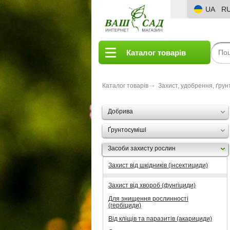
UA
R
Каталог товарів
Каталог товарів
Захист, удобрення, ґрун
Добрива
Ґрунтосуміші
Засоби захисту рослин
Захист від шкідників (інсектициди)
Захист від хвороб (фунгіциди)
Для знищення рослинності
(гербіциди)
Від кліщів та паразитів (акарициди)