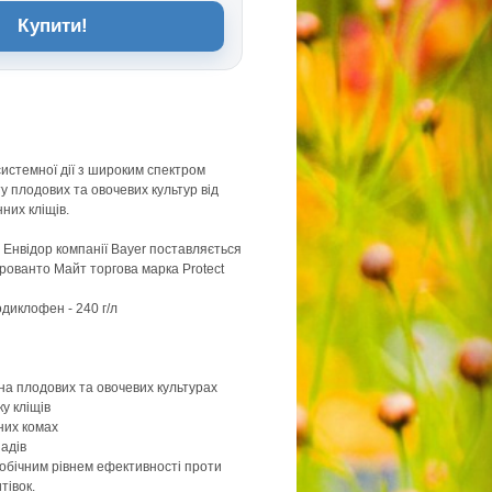
Купити!
истемної дії з широким спектром
у плодових та овочевих культур від
них кліщів.
 Енвідор компанії Bayer поставляється
Прованто Майт торгова марка Protect
одиклофен - 240 г/л
на плодових та овочевих культурах
ку кліщів
них комах
падів
обічним рівнем ефективності проти
тівок.