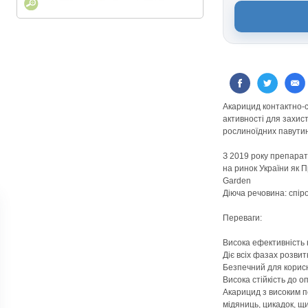
Акарицид контактно-с
активності для захист
рослиноїдних павутин
З 2019 року препарат
на ринок України як 
Garden
Діюча речовина: спір
Переваги:
Висока ефективність 
Діє всіх фазах розвит
Безпечний для корис
Висока стійкість до о
Акарицид з високим п
мідяниць, цикадок, щи