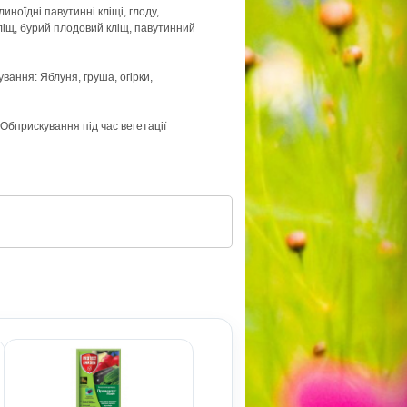
линоїдні павутинні кліщі, глоду,
іщ, бурий плодовий кліщ, павутинний
вання: Яблуня, груша, огірки,
Обприскування під час вегетації