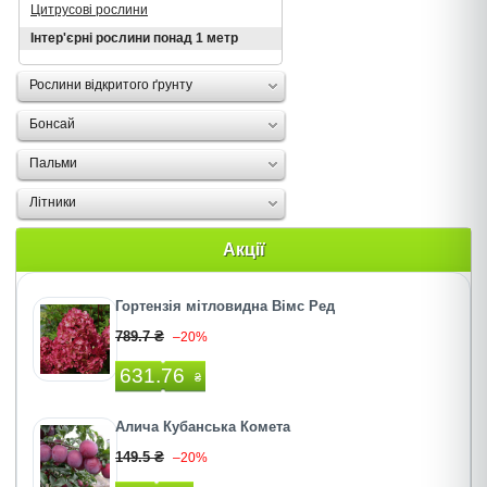
Цитрусові рослини
Інтер'єрні рослини понад 1 метр
Рослини відкритого ґрунту
Бонсай
Пальми
Літники
Акції
Гортензія мітловидна Вімс Ред
789.7 ₴
–20%
631.76
₴
Алича Кубанська Комета
149.5 ₴
–20%