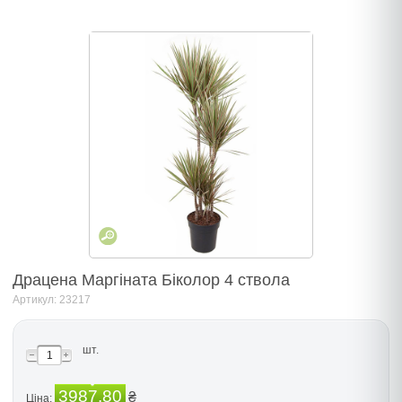
Драцена Маргіната Біколор 4 ствола
Артикул: 23217
шт.
3987.80
₴
Ціна: