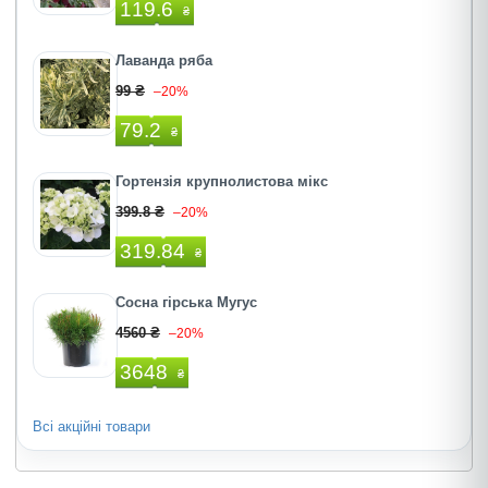
119.6
₴
Лаванда ряба
99 ₴
–20%
79.2
₴
Гортензія крупнолистова мікс
399.8 ₴
–20%
319.84
₴
Сосна гірська Мугус
4560 ₴
–20%
3648
₴
Всі акційні товари