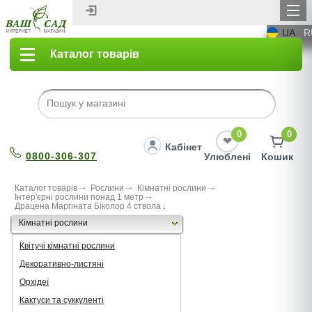
UA
R
Каталог товарів
0
0
Кабінет
0800-306-307
Улюблені
Кошик
Каталог товарів
Рослини
Кімнатні рослини
Інтер'єрні рослини понад 1 метр
Драцена Маргіната Біколор 4 ствола
Кімнатні рослини
Квітучі кімнатні рослини
Декоративно-листяні
Орхідеї
Кактуси та суккуленті