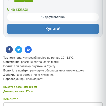
Є на складі
♡
До улюблених
Купити!
Температура:
у зимовий період не менше 10 - 12°C.
Освітлення:
розсіяне світло, легка півтінь
Полив:
при повному підсиханні ґрунту
Вологість повітря:
регулярне обприскування м'якою водою
Добрива:
для декоративно-листяних
Пересадка:
при необхідності.
Высота c вазоном: 150 см
Диаметр вазона: 27 см
Коментарі