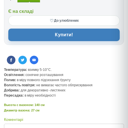
Є на складі
♡
До улюблених
Купити!
Температура:
взимку 5-10°C.
Освітлення:
сонячне розташування
Полив:
в міру повного підсихання ґрунту
Вологість повітря:
не вимагає частого обприскування
Добрива:
для декоративно -листяних
Пересадка:
в міру необхідності
Высота c вазоном: 140 см
Диаметр вазона: 27 см
Коментарі