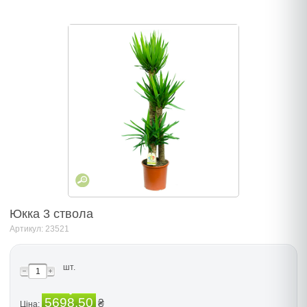
Юкка 3 ствола
Артикул: 23521
шт.
5698.50
₴
Ціна: