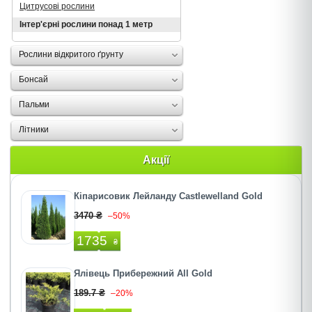
Цитрусові рослини
Інтер'єрні рослини понад 1 метр
Рослини відкритого ґрунту
Бонсай
Пальми
Літники
Акції
Кіпарисовик Лейланду Castlewelland Gold
3470 ₴
–50%
1735
₴
Ялівець Прибережний All Gold
189.7 ₴
–20%