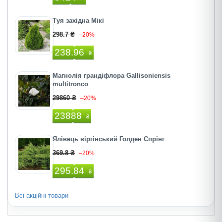
Туя західна Мікі
298.7 ₴
–20%
238.96
₴
Магнолія грандіфлора Gallisoniensis
multitronco
29860 ₴
–20%
23888
₴
Ялівець віргінський Голден Спрінг
369.8 ₴
–20%
295.84
₴
Всі акційні товари