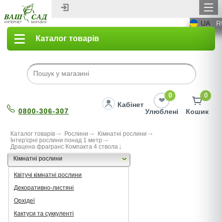
UA
R
Каталог товарів
0
0
Кабінет
0800-306-307
Улюблені
Кошик
Каталог товарів
Рослини
Кімнатні рослини
Інтер'єрні рослини понад 1 метр
Драцена фрагранс Компакта 4 ствола
Кімнатні рослини
Квітучі кімнатні рослини
Декоративно-листяні
Орхідеї
Кактуси та суккуленті