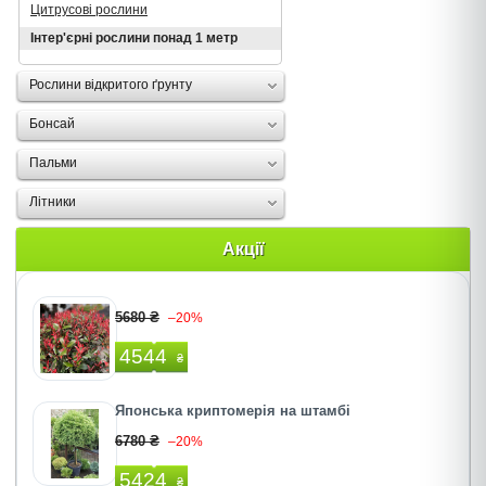
Цитрусові рослини
Інтер'єрні рослини понад 1 метр
Рослини відкритого ґрунту
Бонсай
Пальми
Літники
Акції
5680 ₴
–20%
4544
₴
Японська криптомерія на штамбі
6780 ₴
–20%
5424
₴