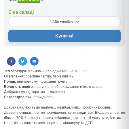
Є на складі
♡
До улюблених
Купити!
Температура:
у зимовий період не менше 10 - 12°C.
Освітлення:
розсіяне світло, легка півтінь
Полив:
при повному підсиханні ґрунту
Вологість повітря:
регулярне обприскування м'якою водою
Добрива:
для декоративно-листяних
Пересадка:
при необхідності.
Драцена належить до найбільш невибагливих і корисних рослин.
Драцена очищає повітря приміщення, де знаходиться. Видаляє з повітря
більше 70% бензолу та інших шкідливих домішок, які можуть виділятися
із неякісних синтетичних покриттів, лінолеуму та ДСП.