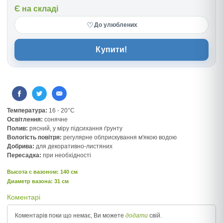
Є на складі
♡
До улюблених
Купити!
Температура:
16 - 20°C
Освітлення:
сонячне
Полив:
рясний, у міру підсихання ґрунту
Вологість повітря:
регулярне обприскування м'якою водою
Добрива:
для декоративно-листяних
Пересадка:
при необхідності
Высота c вазоном: 140 см
Диаметр вазона: 31 см
Коментарі
Коментарів поки що немає, Ви можете
додати
свій.