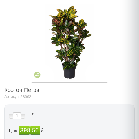
Кротон Петра
Артикул: 28662
шт.
398.50
₴
Ціна: