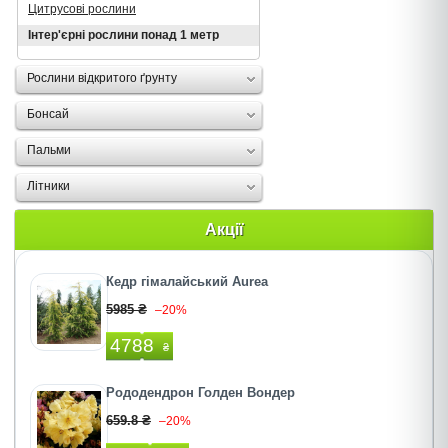
Цитрусові рослини
Інтер'єрні рослини понад 1 метр
Рослини відкритого ґрунту
Бонсай
Пальми
Літники
Акції
Кедр гімалайський Aurea
5985 ₴
–20%
4788
₴
Рододендрон Голден Вондер
659.8 ₴
–20%