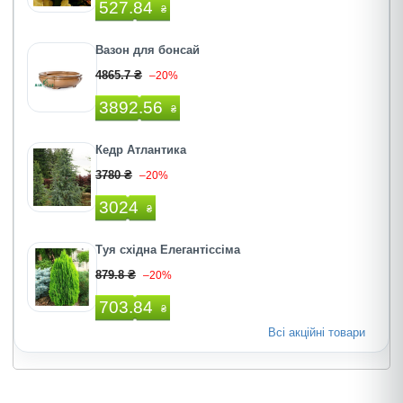
527.84
₴
Вазон для бонсай
4865.7 ₴
–20%
3892.56
₴
Кедр Атлантика
3780 ₴
–20%
3024
₴
Туя східна Елегантіссіма
879.8 ₴
–20%
703.84
₴
Всі акційні товари