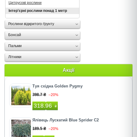
Цитрусові рослини
Інтер'єрні рослини понад 1 метр
Рослини відкритого ґрунту
Бонсай
Пальми
Літники
Акції
Туя східна Golden Pygmy
398.7 ₴
–20%
318.96
₴
Ялівець Лускатий Blue Sprider C2
189.5 ₴
–20%