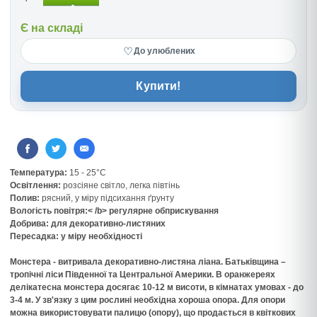
Є на складі
♡
До улюблених
Купити!
Температура:
15 - 25°C
Освітлення:
розсіяне світло, легка півтінь
Полив:
рясний, у міру підсихання ґрунту
Вологість повітря:< /b> регулярне обприскування
Добрива:
для декоративно-листяних
Пересадка:
у міру необхідності
Монстера
- витривала декоративно-листяна ліана. Батьківщина –
тропічні ліси Південної та Центральної Америки. В оранжереях
делікатесна монстера досягає 10-12 м висоти, в кімнатах умовах - до
3-4 м. У зв'язку з цим рослині необхідна хороша опора. Для опори
можна використовувати палицю (опору), що продається в квіткових