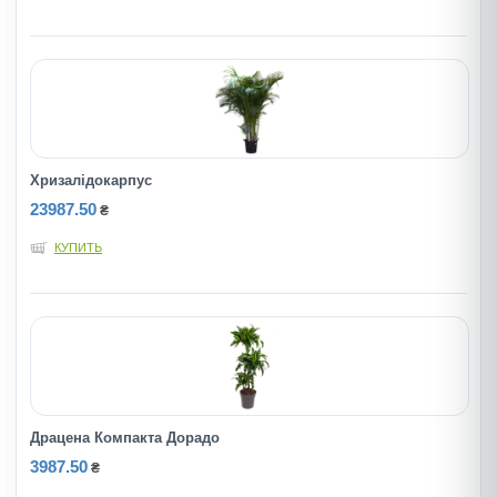
Хризалідокарпус
23987.50
₴
КУПИТЬ
Драцена Компакта Дорадо
3987.50
₴