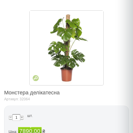
Монстера делікатесна
Артикул: 32064
шт.
7890.00
₴
Ціна: