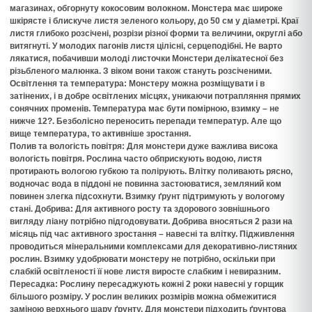
магазинах, обгорнуту кокосовим волокном. Монстера має широке
шкірясте і блискуче листя зеленого кольору, до 50 см у діаметрі. Краї
листя глибоко розсічені, розрізи різної форми та величини, округлі або
витягнуті. У молодих пагонів листя цілісні, серцеподібні. Не варто
лякатися, побачивши молоді листочки Монстери делікатесної без
різьбленого малюнка. З віком вони також стануть розсіченими.
Освітлення та температура:
Монстеру можна розміщувати і в
затінених, і в добре освітлених місцях, уникаючи потрапляння прямих
сонячних променів. Температура має бути помірною, взимку – не
нижче 12?. Безболісно переносить перепади температур. Але що
вище температура, то активніше зростання.
Полив та вологість повітря:
Для монстери дуже важлива висока
вологість повітря. Рослина часто обприскують водою, листя
протирають вологою губкою та полірують. Влітку поливають рясно,
водночас вода в піддоні не повинна застоюватися, земляний ком
повинен злегка підсохнути. Взимку ґрунт підтримують у вологому
стані.
Добрива:
Для активного росту та здорового зовнішнього
вигляду ліану потрібно підгодовувати. Добрива вносяться 2 рази на
місяць під час активного зростання – навесні та влітку. Підживлення
проводиться мінеральними комплексами для декоративно-листяних
рослин. Взимку удобрювати монстеру не потрібно, оскільки при
слабкій освітленості її нове листя виросте слабким і невиразним.
Пересадка:
Рослину пересаджують кожні 2 роки навесні у горщик
більшого розміру. У рослин великих розмірів можна обмежитися
заміною верхнього шару ґрунту. Для монстери підходить ґрунтова