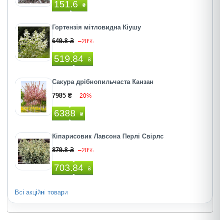
151.6
₴
Гортензія мітловидна Кіушу
649.8 ₴
–20%
519.84
₴
Сакура дрібнопильчаста Канзан
7985 ₴
–20%
6388
₴
Кіпарисовик Лавсона Перлі Свірлс
879.8 ₴
–20%
703.84
₴
Всі акційні товари