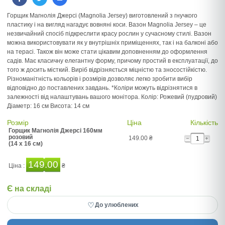
Горщик Магнолія Джерсі (Magnolia Jersey) виготовлений з гнучкого
пластику і на вигляд нагадує вовняні коси. Вазон Magnolia Jersey – це
незвичайний спосіб підкреслити красу рослин у сучасному стилі. Вазон
можна використовувати як у внутрішніх приміщеннях, так і на балконі або
на терасі. Також він може стати цікавим доповненням до оформлення
садів. Має класичну елегантну форму, причому простий в експлуатації, до
того ж досить місткий. Виріб відрізняється міцністю та зносостійкістю.
Різноманітність кольорів і розмірів дозволяє легко зробити вибір
відповідно до поставлених завдань. *Коліри можуть відрізнятися в
залежності від налаштувань вашого монітора. Колір: Рожевий (пудровий)
Діаметр: 16 см Висота: 14 см
Розмір
Ціна
Кількість
Горщик Магнолія Джерсі 160мм
розовий
149.00
₴
(14 x 16 см)
149.00
Ціна :
₴
Є на складі
♡
До улюблених