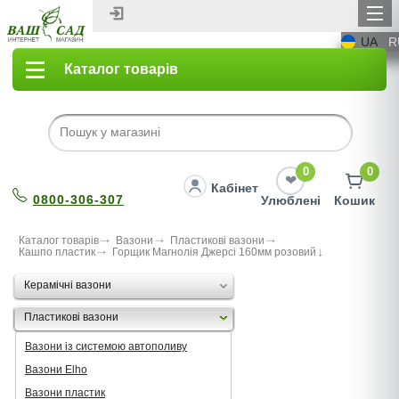
UA
R
Каталог товарів
0
0
Кабінет
0800-306-307
Улюблені
Кошик
Каталог товарів
Вазони
Пластикові вазони
Кашпо пластик
Горщик Магнолія Джерсі 160мм розовий
Керамічні вазони
Пластикові вазони
Вазони із системою автополиву
Вазони Elho
Вазони пластик