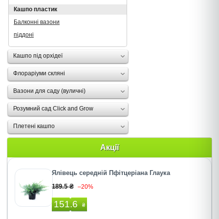
Кашпо пластик
Балконні вазони
піддоні
Кашпо під орхідеї
Флораріуми скляні
Вазони для саду (вуличні)
Розумний сад Click and Grow
Плетені кашпо
Акції
Ялівець середній Пфітцеріана Глаука
189.5 ₴
–20%
151.6
₴