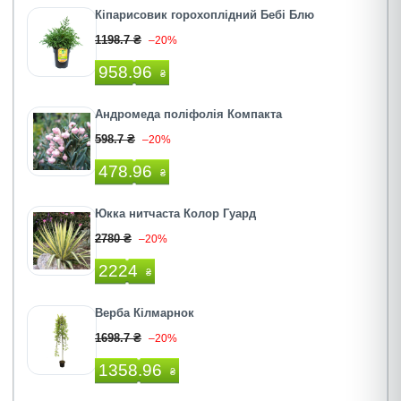
Кіпарисовик горохоплідний Бебі Блю
1198.7 ₴
–20%
958.96
₴
Андромеда поліфолія Компакта
598.7 ₴
–20%
478.96
₴
Юкка нитчаста Колор Гуард
2780 ₴
–20%
2224
₴
Верба Кілмарнок
1698.7 ₴
–20%
1358.96
₴