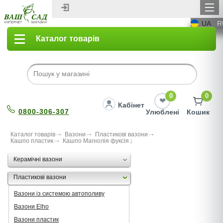
UA
R
Каталог товарів
0
0
Кабінет
0800-306-307
Улюблені
Кошик
Каталог товарів
Вазони
Пластикові вазони
Кашпо пластик
Кашпо Магнолія фуксія
Керамічні вазони
Пластикові вазони
Вазони із системою автополиву
Вазони Elho
Вазони пластик