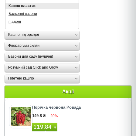
Кашпо пластик
Балконні вазони
піддоні
Кашпо під орхідеї
Флораріуми скляні
Вазони для саду (вуличні)
Розумний сад Click and Grow
Плетені кашпо
Акції
Порічка червона Ровада
149.8 ₴
–20%
119.84
₴