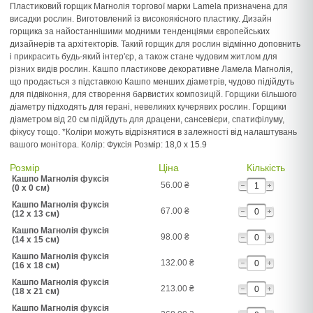
Пластиковий горщик Магнолія торгової марки Lamela призначена для
висадки рослин. Виготовлений із високоякісного пластику. Дизайн
горщика за найостаннішими модними тенденціями європейських
дизайнерів та архітекторів. Такий горщик для рослин відмінно доповнить
і прикрасить будь-який інтер'єр, а також стане чудовим житлом для
різних видів рослин. Кашпо пластикове декоративне Ламела Магнолія,
що продається з підставкою Кашпо менших діаметрів, чудово підійдуть
для підвіконня, для створення барвистих композицій. Горщики більшого
діаметру підходять для герані, невеликих кучерявих рослин. Горщики
діаметром від 20 см підійдуть для драцени, сансевієри, спатифілуму,
фікусу тощо. *Коліри можуть відрізнятися в залежності від налаштувань
вашого монітора. Колір: Фуксія Розмір: 18,0 х 15.9
Розмір
Ціна
Кількість
Кашпо Магнолія фуксія
56.00
₴
(0 x 0 см)
Кашпо Магнолія фуксія
67.00
₴
(12 x 13 см)
Кашпо Магнолія фуксія
98.00
₴
(14 x 15 см)
Кашпо Магнолія фуксія
132.00
₴
(16 x 18 см)
Кашпо Магнолія фуксія
213.00
₴
(18 x 21 см)
Кашпо Магнолія фуксія