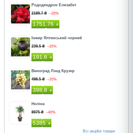
Рододендрон Елизабет
2189.7 ₴
–20%
1751.76
₴
Інжир Ялтинський чорний
239.5 ₴
–20%
191.6
₴
Виноград Лэнд Крузер
498.5 ₴
–20%
398.8
₴
Ноліна
8975 ₴
–40%
5385
₴
Всі акційні товари