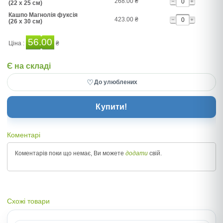
268.00
₴
(22 x 25 см)
Кашпо Магнолія фуксія
423.00
₴
(26 x 30 см)
56.00
Ціна :
₴
Є на складі
♡
До улюблених
Купити!
Коментарі
Коментарів поки що немає, Ви можете
додати
свій.
Схожі товари