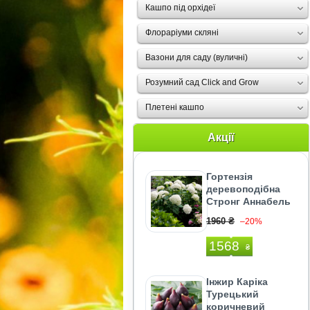
Кашпо під орхідеї
Флораріуми скляні
Вазони для саду (вуличні)
Розумний сад Click and Grow
Плетені кашпо
Акції
Гортензія
деревоподібна
Стронг Аннабель
1960 ₴
–20%
1568
₴
Інжир Каріка
Турецький
коричневий