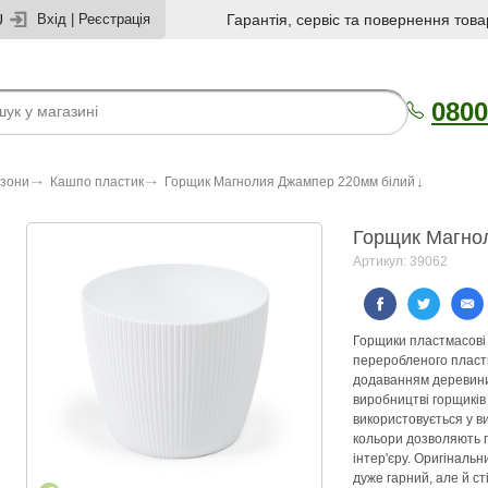
U
Вхід
|
Реєстрація
Гарантія, сервіс та повернення това
0800
азони
Кашпо пластик
Горщик Магнолия Джампер 220мм бiлий
Горщик Магно
Артикул: 39062
Горщики пластмасові
переробленого пласти
додаванням деревини
виробництві горщиків
використовується у в
кольори дозволяють г
інтер'єру. Оригінальн
дуже гарний, але й с