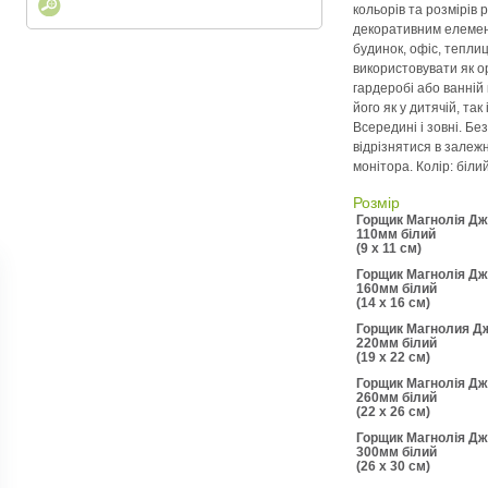
кольорів та розмірів 
декоративним елемент
будинок, офіс, тепли
використовувати як ор
гардеробі або ванній
його як у дитячій, так
Всередині і зовні. Бе
відрізнятися в залеж
монітора. Колір: бiли
Розмір
Горщик Магнолія Д
110мм білий
(9 x 11 см)
Горщик Магнолія Д
160мм білий
(14 x 16 см)
Горщик Магнолия Д
220мм бiлий
(19 x 22 см)
Горщик Магнолія Д
260мм білий
(22 x 26 см)
Горщик Магнолія Д
300мм білий
(26 x 30 см)