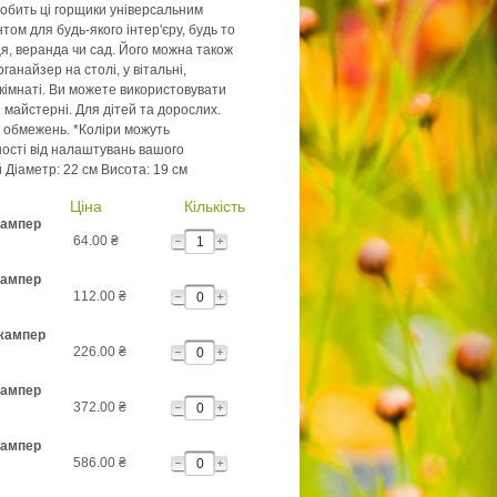
робить ці горщики універсальним
ом для будь-якого інтер'єру, будь то
ця, веранда чи сад. Його можна також
ганайзер на столі, у вітальні,
 кімнаті. Ви можете використовувати
 і майстерні. Для дітей та дорослих.
з обмежень. *Коліри можуть
ності від налаштувань вашого
й Діаметр: 22 см Висота: 19 см
Ціна
Кількість
жампер
64.00
₴
жампер
112.00
₴
жампер
226.00
₴
жампер
372.00
₴
жампер
586.00
₴