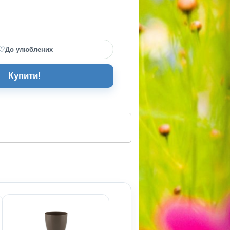
♡
До улюблених
Купити!