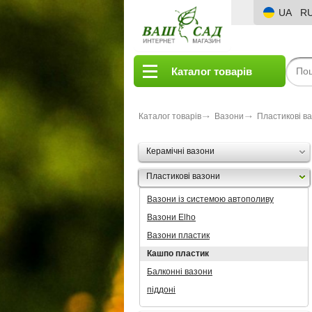
UA
R
Каталог товарів
Каталог товарів
Вазони
Пластикові в
Керамічні вазони
Пластикові вазони
Вазони із системою автополиву
Вазони Elho
Вазони пластик
Кашпо пластик
Балконні вазони
піддоні