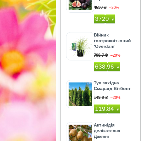
4650 ₴
–20%
3720
₴
Війник
гостроквітковий
‘Overdam’
798.7 ₴
–20%
638.96
₴
Туя західна
Смарагд Вiтбонт
149.8 ₴
–20%
119.84
₴
Актинідія
делікатесна
Дженні