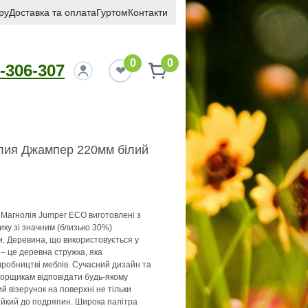
ру
Доставка та оплата
Гуртом
Контакти
0
0
-306-307
лия Джампер 220мм бiлий
 Магнолія Jumper ECO виготовлені з
ку зі значним (близько 30%)
. Деревина, що використовується у
 – це деревна стружка, яка
иробництві меблів. Сучасний дизайн та
орщикам відповідати будь-якому
ий візерунок на поверхні не тільки
тійкий до подряпин. Широка палітра