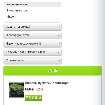
Кашпо пластик
Балконні вазони
піддоні
Кашпо під орхідеї
Флораріуми скляні
Вазони для саду (вуличні)
Розумний сад Click and Grow
Плетені кашпо
Акції
Ялівець лускатий Ханнеторп
69.8 ₴
–20%
55.84
₴