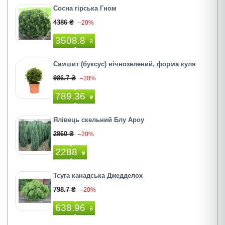
Сосна гірська Гном
4386 ₴
–20%
3508.8
₴
Самшит (буксус) вічнозелений, форма куля
986.7 ₴
–20%
789.36
₴
Ялівець скельний Блу Ароу
2860 ₴
–20%
2288
₴
Тсуга канадська Джедделох
798.7 ₴
–20%
638.96
₴