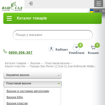
UA
R
Каталог товарів
0
0
Кабінет
0800-306-307
Улюблені
Кошик
Каталог товарів
Вазони
Пластикові вазони
Кашпо пластик
Горщик San Remo 12,5см 11,5см Anthracite Matte
Керамічні вазони
Пластикові вазони
Вазони із системою автополиву
Вазони Elho
Вазони пластик