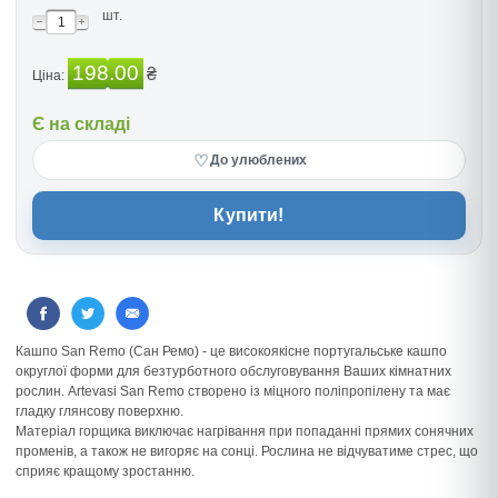
шт.
198.00
₴
Ціна:
Є на складі
♡
До улюблених
Купити!
Кашпо San Remo (Сан Ремо) - це високоякісне португальське кашпо
округлої форми для безтурботного обслуговування Ваших кімнатних
рослин. Artevasi San Remo створено із міцного поліпропілену та має
гладку глянсову поверхню.
Матеріал горщика виключає нагрівання при попаданні прямих сонячних
променів, а також не вигоряє на сонці. Рослина не відчуватиме стрес, що
сприяє кращому зростанню.