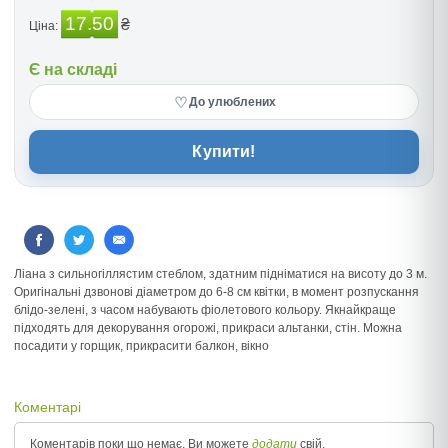
17.50
₴
Ціна:
Є на складі
♡
До улюблених
Купити!
Ліана з сильногіллястим стеблом, здатним підніматися на висоту до 3 м.
Оригінальні дзвонові діаметром до 6-8 см квітки, в момент розпускання
блідо-зелені, з часом набувають фіолетового кольору. Якнайкраще
підходять для декорування огорожі, прикраси альтанки, стін. Можна
посадити у горщик, прикрасити балкон, вікно
Коментарі
Коментарів поки що немає, Ви можете
додати
свій.