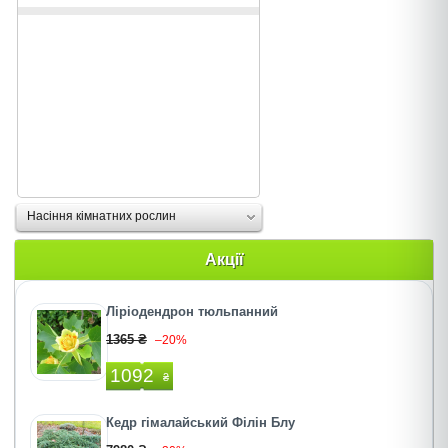
Насіння кімнатних рослин
Акції
Ліріодендрон тюльпанний
1365 ₴
–20%
1092
₴
Кедр гімалайський Філін Блу