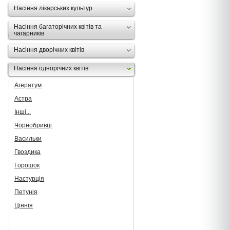
Насіння лікарських культур
Насіння багаторічних квітів та
чагарників
Насіння дворічних квітів
Насіння однорічних квітів
Агератум
Астра
Інші...
Чорнобривці
Васильки
Гвоздика
Горошок
Настурція
Петунія
Ціннія