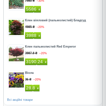
7980 ₴
–30%
5586
₴
Клен віяловий (пальмолистий) Бладгуд
4985 ₴
–20%
3988
₴
Клен пальмолистий Red Emperor
3987.8 ₴
–20%
3190.24
₴
Віола
36 ₴
–20%
28.8
₴
Всі акційні товари