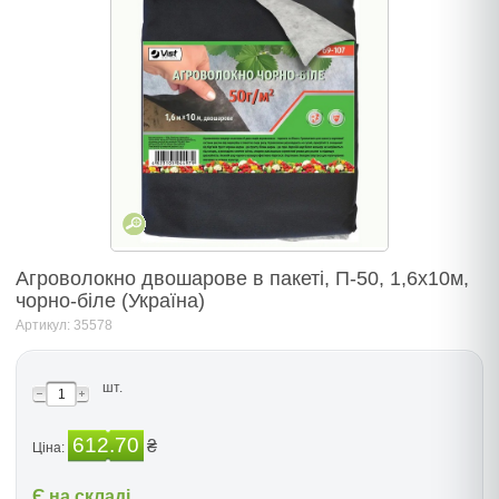
Агроволокно двошарове в пакеті, П-50, 1,6х10м,
чорно-бiле (Україна)
Артикул: 35578
шт.
612.70
₴
Ціна:
Є на складі