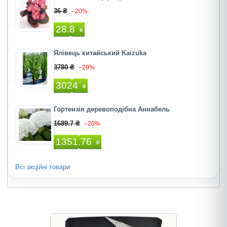
36 ₴
–20%
28.8
₴
Ялівець китайський Kaizuka
3780 ₴
–20%
3024
₴
Гортензія деревоподібна Аннабель
1689.7 ₴
–20%
1351.76
₴
Всі акційні товари