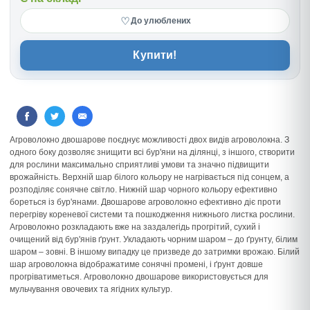
♡
До улюблених
Купити!
Агроволокно двошарове поєднує можливості двох видів агроволокна. З
одного боку дозволяє знищити всі бур'яни на ділянці, з іншого, створити
для рослини максимально сприятливі умови та значно підвищити
врожайність. Верхній шар білого кольору не нагрівається під сонцем, а
розподіляє сонячне світло. Нижній шар чорного кольору ефективно
бореться із бур'янами. Двошарове агроволокно ефективно діє проти
перегріву кореневої системи та пошкодження нижнього листка рослини.
Агроволокно розкладають вже на заздалегідь прогрітий, сухий і
очищений від бур'янів ґрунт. Укладають чорним шаром – до ґрунту, білим
шаром – зовні. В іншому випадку це призведе до затримки врожаю. Білий
шар агроволокна відображатиме сонячні промені, і ґрунт довше
прогріватиметься. Агроволокно двошарове використовується для
мульчування овочевих та ягідних культур.