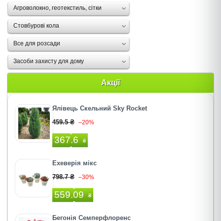
Агроволокно, геотекстиль, сітки
Стовбурові кола
Все для розсади
Засоби захисту для дому
Акції
Ялівець Скельний Sky Rocket
459.5 ₴
–20%
367.6
₴
Ехеверія мiкс
798.7 ₴
–30%
559.09
₴
Бегонія Семперфлоренс