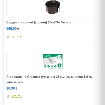
Бордюр газонний (коричн) 10см*9м Verano
569.00
₴
КУПИТЬ
Агроволокно Greentex густиною 23 г/м.кв, ширина 1,6 м,
ціна за м.п.
16.90
₴
КУПИТЬ