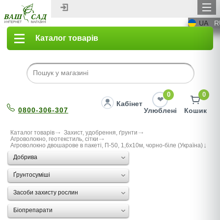
UA
R
Каталог товарів
0
0
Кабінет
0800-306-307
Улюблені
Кошик
Каталог товарів
Захист, удобрення, ґрунти
Агроволокно, геотекстиль, сітки
Агроволокно двошарове в пакеті, П-50, 1,6х10м, чорно-бiле (Україна)
Добрива
Ґрунтосуміші
Засоби захисту рослин
Біопрепарати