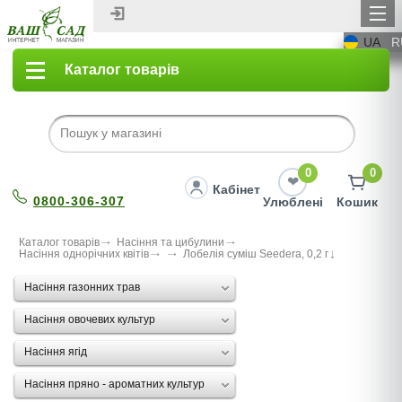
UA
R
Каталог товарів
0
0
Кабінет
0800-306-307
Улюблені
Кошик
Каталог товарів
Насіння та цибулини
Насіння однорічних квітів
Лобелія суміш Seedera, 0,2 г
Насіння газонних трав
Насіння овочевих культур
Насіння ягід
Насіння пряно - ароматних культур