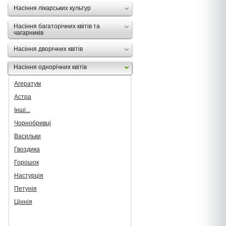
Насіння лікарських культур
Насіння багаторічних квітів та
чагарників
Насіння дворічних квітів
Насіння однорічних квітів
Агератум
Астра
Інші...
Чорнобривці
Васильки
Гвоздика
Горошок
Настурція
Петунія
Ціннія