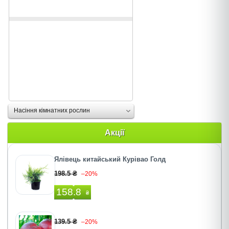
Насіння кімнатних рослин
Акції
Ялівець китайський Курівао Голд
198.5 ₴
–20%
158.8
₴
139.5 ₴
–20%