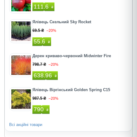
111.6
₴
Ялівець Скельний Sky Rocket
69.5 ₴
–20%
55.6
₴
Дерен криваво-червоний Midwinter Fire
798.7 ₴
–20%
638.96
₴
Ялівець Віргінський Golden Spring C15
987.5 ₴
–20%
790
₴
Всі акційні товари