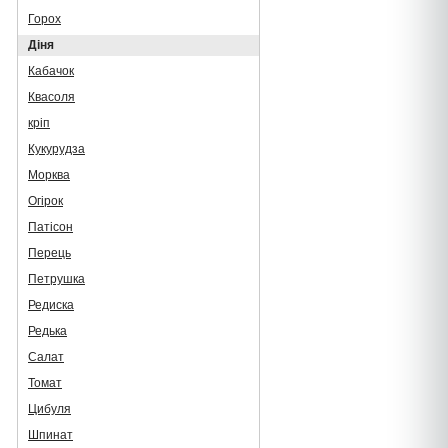
Горох
Діня
Кабачок
Квасоля
кріп
Кукурудза
Морква
Огірок
Патісон
Перець
Петрушка
Редиска
Редька
Салат
Томат
Цибуля
Шпинат