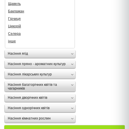
Щавель
Баклажан
Гірчиця
Цикорій
Селера
інше
Насіння ягід
Насіння пряно - ароматних культур
Насіння лікарських культур
Насіння багаторічних квітів та
чагарників
Насіння дворічних квітів
Насіння однорічних квітів
Насіння кімнатних рослин