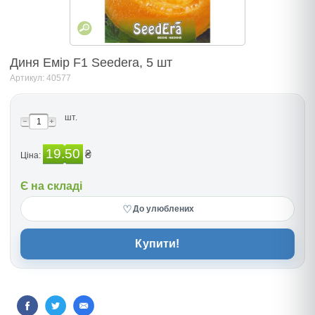
Диня Емір F1 Seedera, 5 шт
Артикул: 40577
шт.
19.50
₴
Ціна:
Є на складі
♡
До улюблених
Купити!