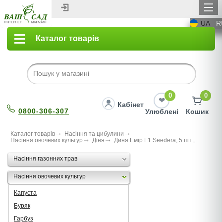
UA
R
Каталог товарів
0
0
Кабінет
0800-306-307
Улюблені
Кошик
Каталог товарів
Насіння та цибулини
Насіння овочевих культур
Діня
Диня Емір F1 Seedera, 5 шт
Насіння газонних трав
Насіння овочевих культур
Капуста
Буряк
Гарбуз