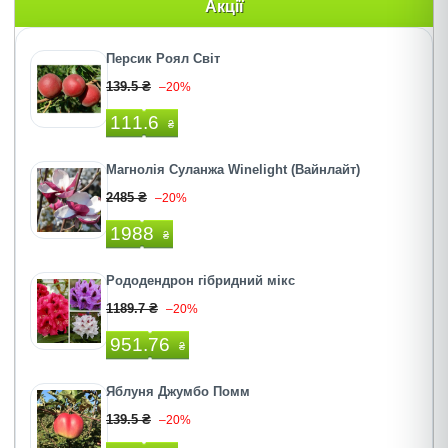
Акції
Персик Роял Світ
139.5 ₴
–20%
111.6
₴
Магнолія Суланжа Winelight (Вайнлайт)
2485 ₴
–20%
1988
₴
Рододендрон гібридний мікс
1189.7 ₴
–20%
951.76
₴
Яблуня Джумбо Помм
139.5 ₴
–20%