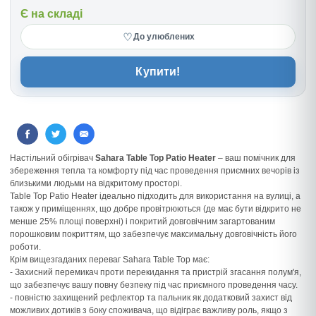
Є на складі
♡
До улюблених
Купити!
Настільний обігрівач
Sahara Table Top Patio Heater
– ваш помічник для
збереження тепла та комфорту під час проведення приємних вечорів із
близькими людьми на відкритому просторі.
Table Top Patio Heater ідеально підходить для використання на вулиці, а
також у приміщеннях, що добре провітрюються (де має бути відкрито не
менше 25% площі поверхні) і покритий довговічним загартованим
порошковим покриттям, що забезпечує максимальну довговічність його
роботи.
Крім вищезгаданих переваг Sahara Table Top має:
- Захисний перемикач проти перекидання та пристрій згасання полум'я,
що забезпечує вашу повну безпеку під час приємного проведення часу.
- повністю захищений рефлектор та пальник як додатковий захист від
можливих дотиків з боку споживача, що відіграє важливу роль, якщо з