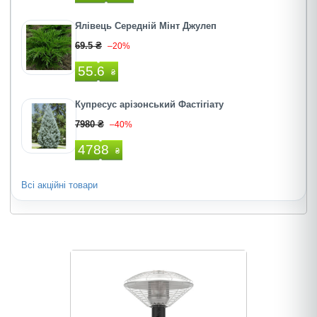
Ялівець Середній Мінт Джулеп
69.5 ₴
–20%
55.6
₴
Купресус арізонський Фастігіату
7980 ₴
–40%
4788
₴
Всі акційні товари