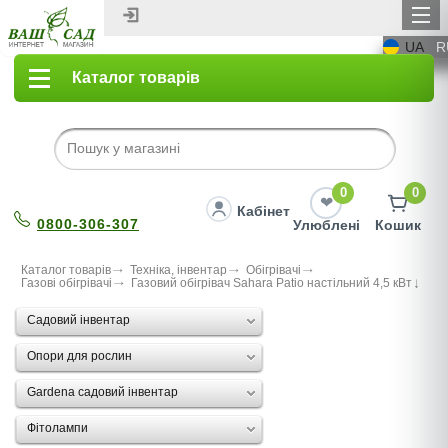
UA
R
Каталог товарів
0
0
Кабінет
0800-306-307
Улюблені
Кошик
Каталог товарів
Техніка, інвентар
Oбігрівачі
Газові обігрівачі
Газовий обiгрiвач Sahara Patio настiльний 4,5 кВт
Садовий інвентар
Опори для рослин
Gardena садовий інвентар
Фітолампи