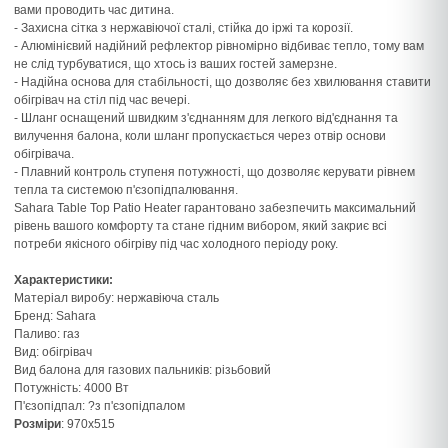
вами проводить час дитина.
- Захисна сітка з нержавіючої сталі, стійка до іржі та корозії.
- Алюмінієвий надійний рефлектор рівномірно відбиває тепло, тому вам
не слід турбуватися, що хтось із ваших гостей замерзне.
- Надійна основа для стабільності, що дозволяє без хвилювання ставити
обігрівач на стіл під час вечері.
- Шланг оснащений швидким з'єднанням для легкого від'єднання та
вилучення балона, коли шланг пропускається через отвір основи
обігрівача.
- Плавний контроль ступеня потужності, що дозволяє керувати рівнем
тепла та системою п'єзопідпалювання.
Sahara Table Top Patio Heater гарантовано забезпечить максимальний
рівень вашого комфорту та стане гідним вибором, який закриє всі
потреби якісного обігріву під час холодного періоду року.
Характеристики:
Матеріал виробу: нержавіюча сталь
Бренд: Sahara
Паливо: газ
Вид: обігрівач
Вид балона для газових пальників: різьбовий
Потужність: 4000 Вт
П'єзопідпал: ?з п'єзопідпалом
Розміри
: 970x515