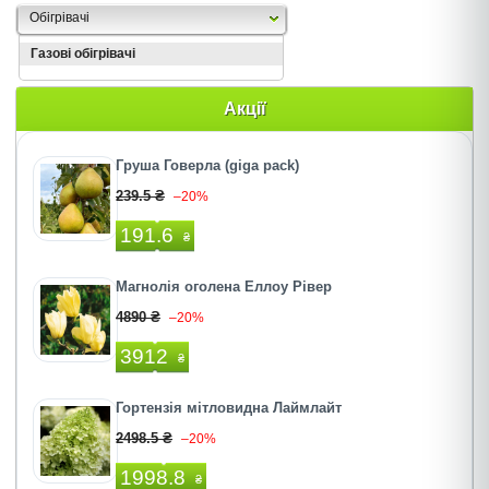
Oбігрівачі
Газові обігрівачі
Акції
Груша Говерла (giga pack)
239.5 ₴
–20%
191.6
₴
Магнолія оголена Еллоу Рівер
4890 ₴
–20%
3912
₴
Гортензія мітловидна Лаймлайт
2498.5 ₴
–20%
1998.8
₴