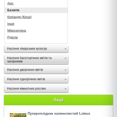
Аніс
Базилік
Коріандр (Кінза)
інше
Мікрозелень
Рукола
Насіння лікарських культур
Насіння багаторічних квітів та
чагарників
Насіння дворічних квітів
Насіння однорічних квітів
Насіння кімнатних рослин
Акції
Пухироплiдник калинолистий Luteus