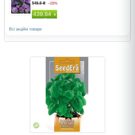
549.8 ₴
–20%
439.84
₴
Всі акційні товари