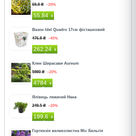
69.8 ₴
–20%
55.84
₴
Вазон Idel Quadro 17см фісташковий
476.8 ₴
–45%
262.24
₴
Клен Ширасави Aureum
5980 ₴
–20%
4784
₴
Ялівець лежачий Нана
249.5 ₴
–20%
199.6
₴
Гортензія великолистна Міс Бельгія