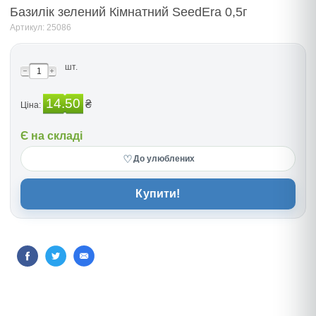
Базилік зелений Кімнатний SeedEra 0,5г
Артикул: 25086
шт.
14.50
₴
Ціна:
Є на складі
♡
До улюблених
Купити!