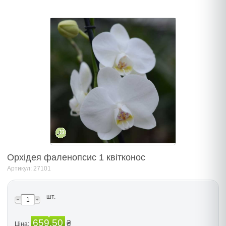
Орхідея фаленопсис 1 квітконос
Артикул: 27101
шт.
659.50
₴
Ціна: