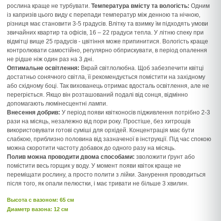
рослина краще не турбувати.
Температура вмісту та вологість:
Одним
із капризів цього виду є перепади температур між денною та нічною,
різниця має становити 3-5 градусів. Влітку та взимку їм підходять умови
звичайних квартир та офісів, 16 – 22 градуси тепла. У літню спеку при
відмітці вище 25 градусів - цвітіння може припинитися. Вологість краще
контролювати самостійно, регулярно обприскувати, в період опалення
не рідше ніж один раз на 3 дні.
Оптимальне освітлення:
Вкрай світлолюбна. Щоб забезпечити квітці
достатньо сонячного світла, її рекомендується помістити на західному
або східному боці. Так вихованець отримає вдосталь освітлення, але не
перегріється. Якщо він розташований подалі від сонця, відмінно
допомагають люмінесцентні лампи.
Внесення добрив:
У період появи квітконосів підживлення потрібно 2-3
рази на місяць, незалежно від пори року. Простіше, без хитрощів
використовувати готові суміші для орхідей. Концентрація має бути
слабкою, приблизно половина від зазначеної в інструкції. Під час спокою
можна скоротити частоту добавок до одного разу на місяць.
Полив можна проводити двома способами:
зволожити ґрунт або
помістити весь горщик у воду. У момент появи квіток краще не
переміщати рослину, а просто полити з лійки. Занурення проводиться
після того, як опали пелюстки, і має тривати не більше 3 хвилин.
Высота c вазоном: 65 см
Диаметр вазона: 12 см