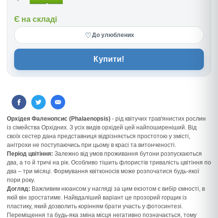
Є на складі
♡
До улюблених
Купити!
Орхідея Фаленопсис (Phalaenopsis)
- рід квітучих трав'янистих рослин
із сімейства Орхідних. З усіх видів орхідей цей найпоширеніший. Від
своїх сестер дана представниця відрізняється простотою у змісті,
анітрохи не поступаючись при цьому в красі та витонченості.
Період цвітіння:
Залежно від умов проживання бутони розпускаються
два, а то й тричі на рік. Особливо тішить флористів тривалість цвітіння по
два – три місяці. Формування квітконосів може розпочатися будь-якої
пори року.
Догляд:
Важливим нюансом у нагляді за цим екзотом є вибір ємності, в
якій він зростатиме. Найвдаліший варіант це прозорий горщик із
пластику, який дозволить корінням брати участь у фотосинтезі.
Переміщення та будь-яка зміна місця негативно позначається, тому