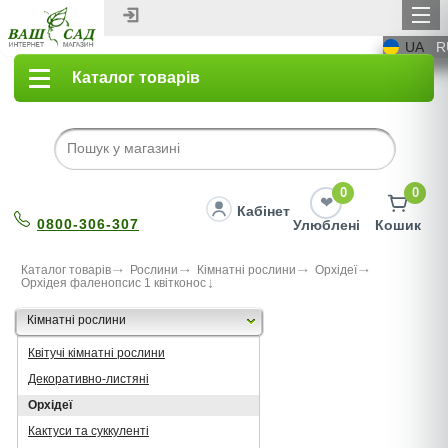
UA
R
Каталог товарів
0
0
Кабінет
0800-306-307
Улюблені
Кошик
Каталог товарів
Рослини
Кімнатні рослини
Орхідеї
Орхідея фаленопсис 1 квітконос
Кімнатні рослини
Квітучі кімнатні рослини
Декоративно-листяні
Орхідеї
Кактуси та суккуленті