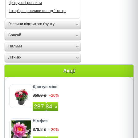
Цитрусові рослини
Інтер'єрні рослини понад 1 метр
Рослини відкритого ґрунту
Бонсай
Пальми
Літники
Акції
Діантус мікс
359.8 ₴
–20%
287.84
₴
Німфея
879.8 ₴
–20%