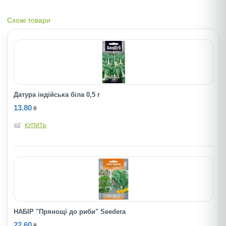
Схожі товари
Датура індійська біла 0,5 г
13.80
₴
КУПИТЬ
НАБІР "Прянощі до риби" Seedеra
22.60
₴