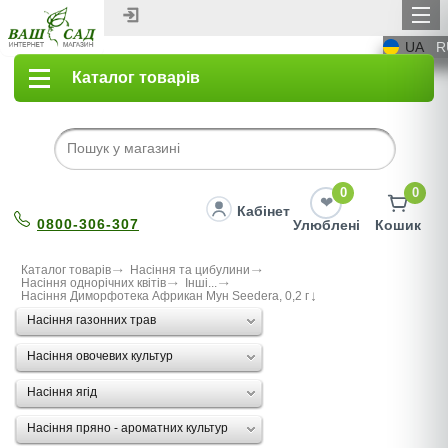
UA
R
Каталог товарів
0
0
Кабінет
0800-306-307
Улюблені
Кошик
Каталог товарів
Насіння та цибулини
Насіння однорічних квітів
Інші...
Насіння Диморфотека Африкан Мун Seedera, 0,2 г
Насіння газонних трав
Насіння овочевих культур
Насіння ягід
Насіння пряно - ароматних культур