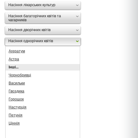
Насіння лікарських культур
Насіння багаторічних квітів та
чагарників
Насіння дворічних квітів
Насіння однорічних квітів
Агератум
Астра
Інші...
Чорнобривці
Васильки
Гвоздика
Горошок
Настурція
Петунія
Ціннія