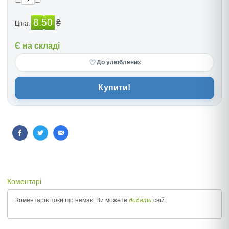
8.50
₴
Ціна:
Є на складі
♡
До улюблених
Купити!
Коментарі
Коментарів поки що немає, Ви можете
додати
свій.