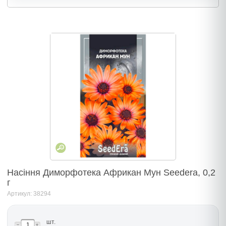
Насіння Диморфотека Африкан Мун Seedera, 0,2
г
Артикул: 38294
шт.