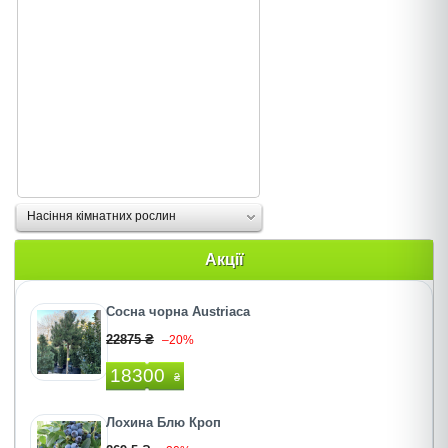
Насіння кімнатних рослин
Акції
Сосна чорна Austriaca
22875 ₴
–20%
18300
₴
Лохина Блю Кроп