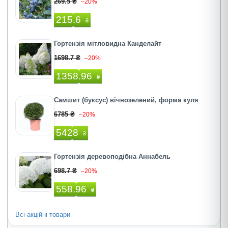
269.5 ₴
–20%
215.6
₴
Гортензія мітловидна Канделайт
1698.7 ₴
–20%
1358.96
₴
Самшит (буксус) вічнозелений, форма куля
6785 ₴
–20%
5428
₴
Гортензія деревоподібна Аннабель
698.7 ₴
–20%
558.96
₴
Всі акційні товари