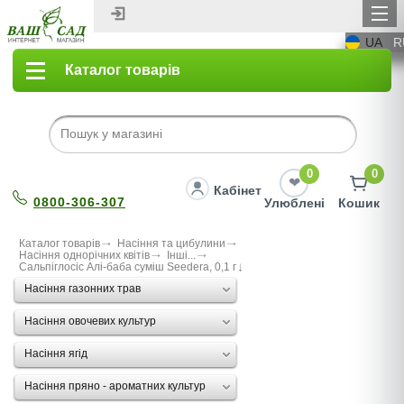
UA
R
Каталог товарів
0
0
Кабінет
0800-306-307
Улюблені
Кошик
Каталог товарів
Насіння та цибулини
Насіння однорічних квітів
Інші...
Сальпіглосіс Алі-баба суміш Seedera, 0,1 г
Насіння газонних трав
Насіння овочевих культур
Насіння ягід
Насіння пряно - ароматних культур