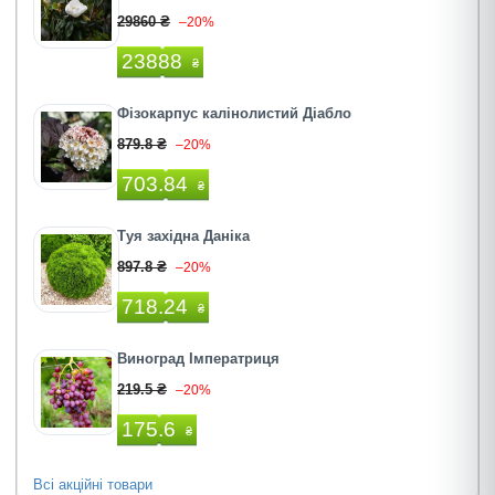
29860 ₴
–20%
23888
₴
Фізокарпус калінолистий Діабло
879.8 ₴
–20%
703.84
₴
Туя західна Даніка
897.8 ₴
–20%
718.24
₴
Виноград Імператриця
219.5 ₴
–20%
175.6
₴
Всі акційні товари