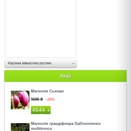
Насіння кімнатних рослин
Акції
Магнолія Сьюзан
5680 ₴
–20%
4544
₴
Магнолія грандіфлора Gallisoniensis
multitronco