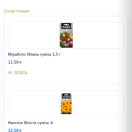
Схожі товари
Мірабіліс Ялапа суміш 1,5 г
11.50
₴
КУПИТЬ
Наготки Фієста суміш 1г
12.50
₴