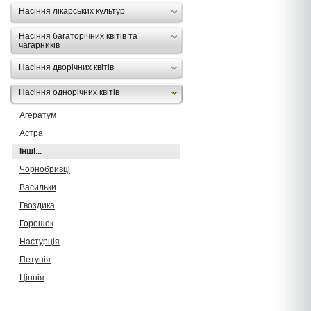
Насіння лікарських культур
Насіння багаторічних квітів та
чагарників
Насіння дворічних квітів
Насіння однорічних квітів
Агератум
Астра
Інші...
Чорнобривці
Васильки
Гвоздика
Горошок
Настурція
Петунія
Ціннія