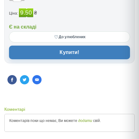
9.50
₴
Ціна:
Є на складі
♡
До улюблених
Купити!
Коментарі
Коментарів поки що немає, Ви можете
додати
свій.