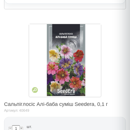
Сальпіглосіс Алі-баба суміш Seedera, 0,1 г
Артикул: 40649
шт.