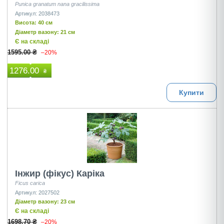
Punica granatum nana gracilissima
Артикул: 2038473
Висота: 40 см
Діаметр вазону: 21 см
Є на складі
1595.00 ₴
–20%
1276.00
₴
Купити
Інжир (фікус) Каріка
Ficus carica
Артикул: 2027502
Діаметр вазону: 23 см
Є на складі
1698.70 ₴
–20%