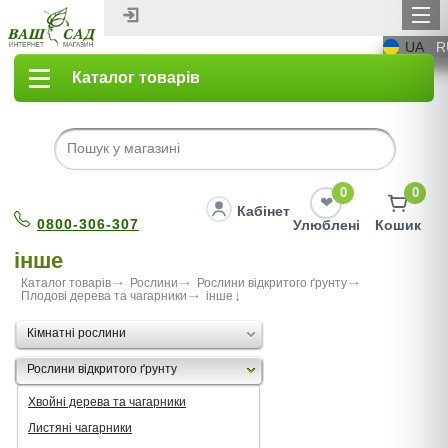
UA
R
Каталог товарів
0
0
Кабінет
0800-306-307
Улюблені
Кошик
інше
Каталог товарів
Рослини
Рослини відкритого ґрунту
Плодові дерева та чагарники
інше
Кімнатні рослини
Рослини відкритого ґрунту
Хвойні дерева та чагарники
Листяні чагарники