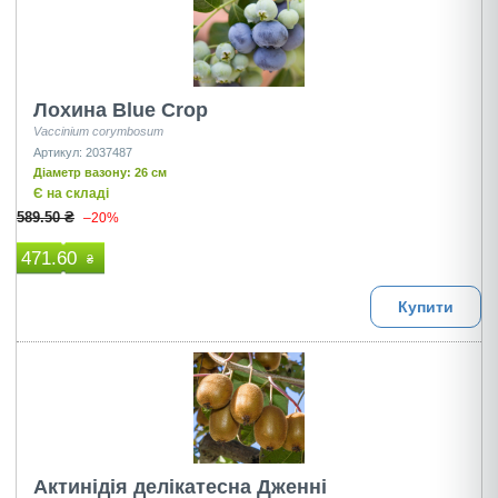
Лохина Blue Crop
Vaccinium corymbosum
Артикул: 2037487
Діаметр вазону: 26 см
Є на складі
589.50 ₴
–20%
471.60
₴
Купити
Актинідія делікатесна Дженні