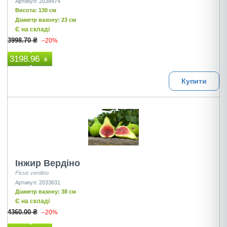
Артикул: 2038474
Висота: 130 см
Діаметр вазону: 23 см
Є на складі
3998.70 ₴
–20%
3198.96
₴
Купити
Інжир Вердіно
Ficus verdino
Артикул: 2033631
Діаметр вазону: 38 см
Є на складі
4360.00 ₴
–20%