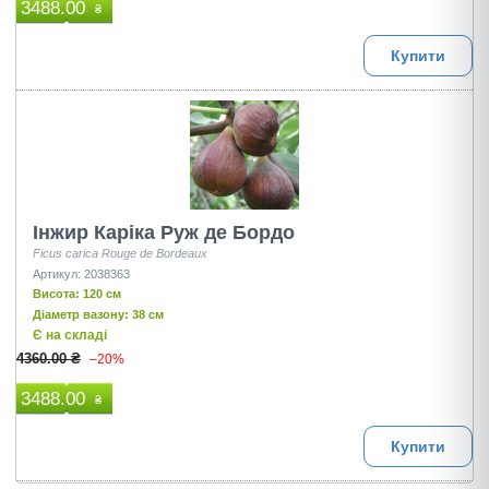
3488.00
₴
Купити
Інжир Каріка Руж де Бордо
Ficus carica Rouge de Bordeaux
Артикул: 2038363
Висота: 120 см
Діаметр вазону: 38 см
Є на складі
4360.00 ₴
–20%
3488.00
₴
Купити