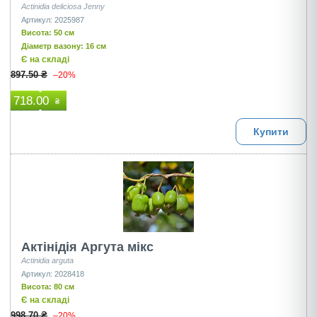
Actinidia deliciosa Jenny
Артикул: 2025987
Висота: 50 см
Діаметр вазону: 16 см
Є на складі
897.50 ₴
–20%
718.00
₴
Купити
Актінідія Аргута мікс
Actinidia arguta
Артикул: 2028418
Висота: 80 см
Є на складі
998.70 ₴
–20%