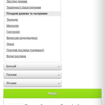
Листяні дерева
Трав'янисті багаторічники
Плодові дерева та чагарники
Троянди
Магнолія
Гортензія
Вересові-рододендрон
Ліани
Плодові рослини (саджанці)
Водні рослини
Бонсай
Пальми
Літники
Акції