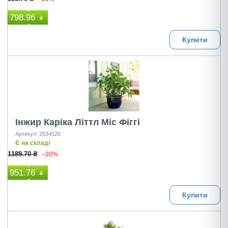
798.96
₴
Купити
Інжир Каріка Літтл Міс Фіггі
Артикул: 2034526
Є на складі
1189.70 ₴
–20%
951.76
₴
Купити