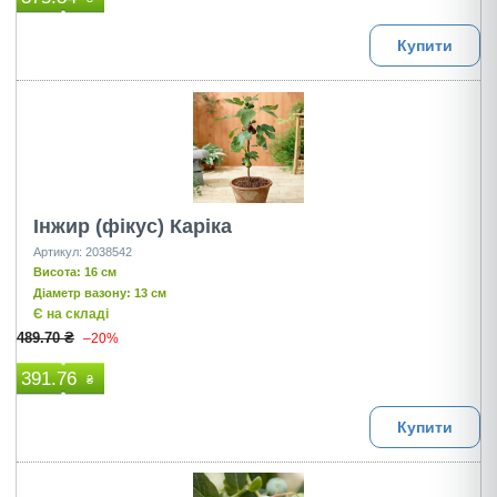
Купити
Інжир (фікус) Каріка
Артикул: 2038542
Висота: 16 см
Діаметр вазону: 13 см
Є на складі
489.70 ₴
–20%
391.76
₴
Купити