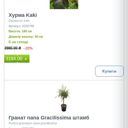
Хурма Kaki
Diospyros kaki
Артикул: 2030799
Висота: 180 см
Діаметр вазону: 30 см
Є на складі
3980.00 ₴
–20%
3184.00
₴
Купити
Гранат nana Gracilissima штамб
Punica granatum nana gracilissima