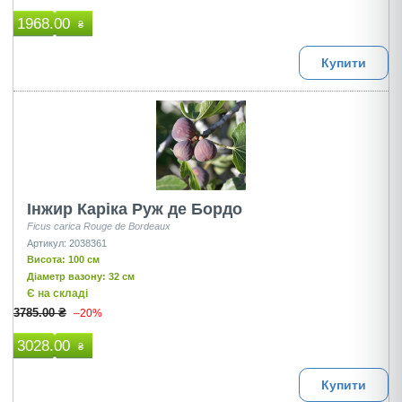
1968.00
₴
Купити
Інжир Каріка Руж де Бордо
Ficus carica Rouge de Bordeaux
Артикул: 2038361
Висота: 100 см
Діаметр вазону: 32 см
Є на складі
3785.00 ₴
–20%
3028.00
₴
Купити