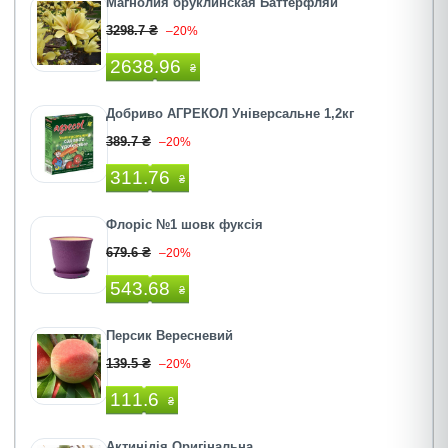
Магнолия бруклинская Баттерфляй
3298.7 ₴
–20%
2638.96
₴
Добриво АГРЕКОЛ Універсальне 1,2кг
389.7 ₴
–20%
311.76
₴
Флоріс №1 шовк фуксія
679.6 ₴
–20%
543.68
₴
Персик Вересневий
139.5 ₴
–20%
111.6
₴
Актинідія Оригінальна