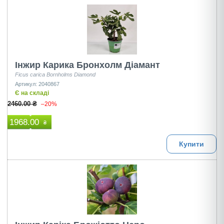
Інжир Карика Бронхолм Діамант
Ficus carica Bornholms Diamond
Артикул: 2040867
Є на складі
2460.00 ₴
–20%
1968.00
₴
Купити