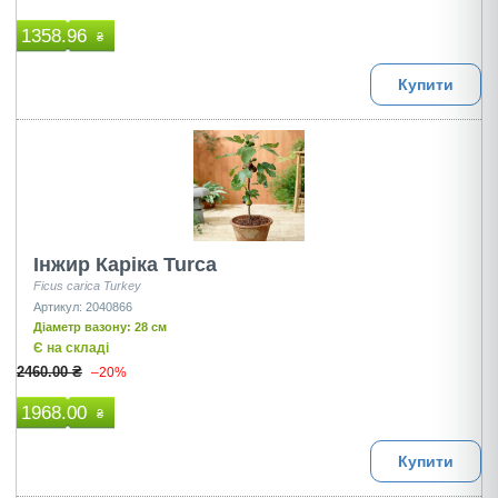
1358.96
₴
Купити
Інжир Каріка Turca
Ficus carica Turkey
Артикул: 2040866
Діаметр вазону: 28 см
Є на складі
2460.00 ₴
–20%
1968.00
₴
Купити