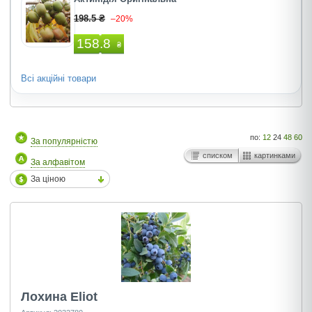
198.5 ₴
–20%
158.8
₴
Всі акційні товари
по:
12
24
48
60
За популярністю
списком
картинками
За алфавітом
За ціною
Лохина Eliot