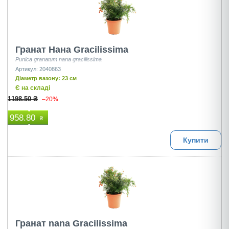
Гранат Нана Gracilissima
Punica granatum nana gracilissima
Артикул: 2040863
Діаметр вазону: 23 см
Є на складі
1198.50 ₴
–20%
958.80
₴
Купити
Гранат nana Gracilissima