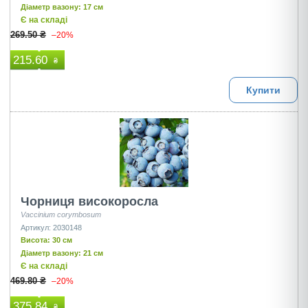
Діаметр вазону: 17 см
Є на складі
269.50 ₴
–20%
215.60
₴
Купити
Чорниця високоросла
Vaccinium corymbosum
Артикул: 2030148
Висота: 30 см
Діаметр вазону: 21 см
Є на складі
469.80 ₴
–20%
375.84
₴