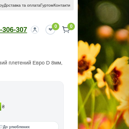
ру
Доставка та оплата
Гуртом
Контакти
0
0
-306-307
ий плетений Евро D 8мм,
₴
♡
До улюблених