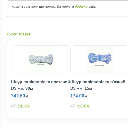
Коментарів поки що немає, Ви можете
додати
свій.
Схожі товари
Шнур полiпропiлен плетений
Шнур полiпропiлен в'язний
D5 мм, 30м
D5 мм, 15м
342.60
174.00
₴
₴
КУПИТЬ
КУПИТЬ