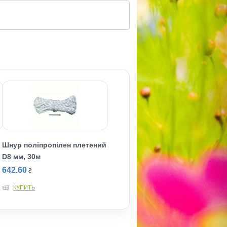
Шнур полiпропiлен плетений
D8 мм, 30м
642.60
₴
КУПИТЬ