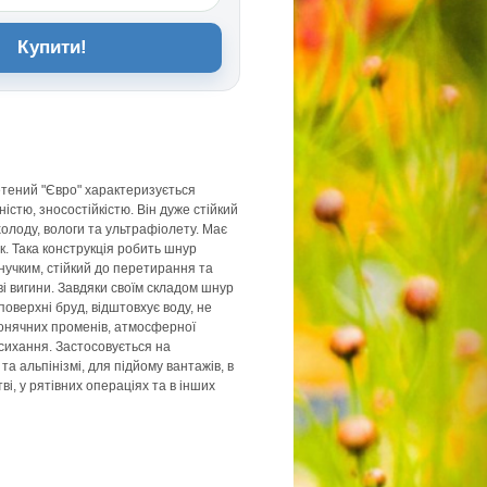
Купити!
тений "Євро" характеризується
ністю, зносостійкістю. Він дуже стійкий
холоду, вологи та ультрафіолету. Має
. Така конструкція робить шнур
гнучким, стійкий до перетирання та
і вигини. Завдяки своїм складом шнур
поверхні бруд, відштовхує воду, не
сонячних променів, атмосферної
есихання. Застосовується на
 та альпінізмі, для підйому вантажів, в
ві, у рятівних операціях та в інших