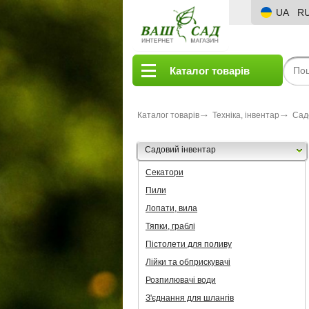
UA
R
Каталог товарів
Каталог товарів
Техніка, інвентар
Сад
Садовий інвентар
Секатори
Пили
Лопати, вила
Тяпки, граблі
Пістолети для поливу
Лійки та обприскувачі
Розпилювачі води
З'єднання для шлангів