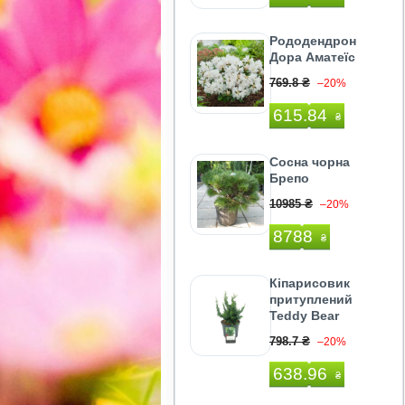
Рододендрон
Дора Аматеїс
769.8 ₴
–20%
615.84
₴
Сосна чорна
Брепо
10985 ₴
–20%
8788
₴
Кіпарисовик
притуплений
Teddy Bear
798.7 ₴
–20%
638.96
₴