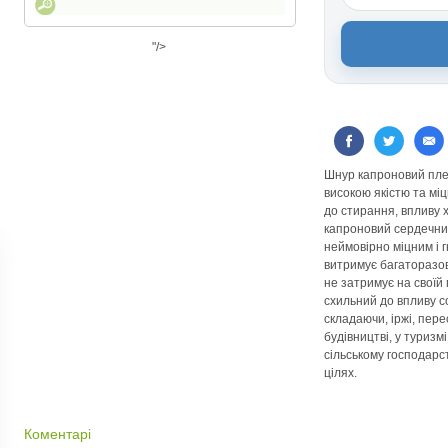
"/>
Шнур капроновий пле
високою якістю та міц
до стирання, впливу 
капроновий сердечник
неймовірно міцним і 
витримує багаторазов
не затримує на своїй 
схильний до впливу 
складаючи, іржі, пер
будівництві, у туризмі
сільському господарст
цілях.
Коментарі