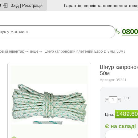
U
Вхід
|
Реєстрація
Гарантія, сервіс та повернення това
0800
овий інвентар
інше
Шнур капроновий плетений Евро D 8мм, 50м
Шнур капронов
50м
Артикул: 35321
шт.
1489.60
Ціна:
Є на складі