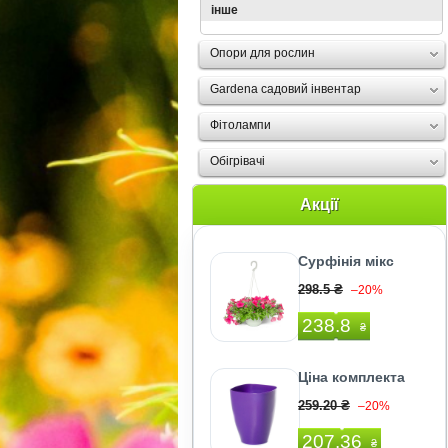
інше
Опори для рослин
Gardena садовий інвентар
Фітолампи
Oбігрівачі
Акції
Сурфінія мікс
298.5 ₴
–20%
238.8
₴
Ціна комплекта
259.20 ₴
–20%
207.36
₴