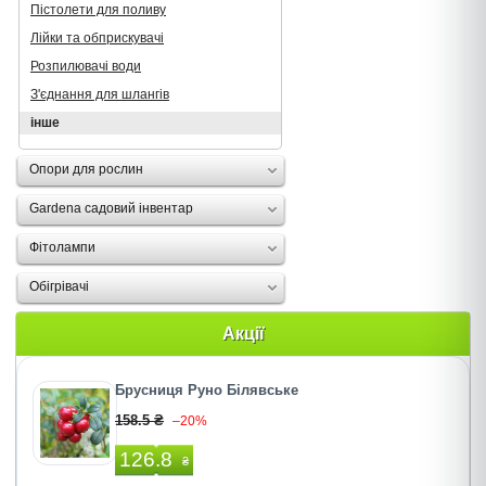
Пістолети для поливу
Лійки та обприскувачі
Розпилювачі води
З'єднання для шлангів
інше
Опори для рослин
Gardena садовий інвентар
Фітолампи
Oбігрівачі
Акції
Брусниця Руно Білявське
158.5 ₴
–20%
126.8
₴