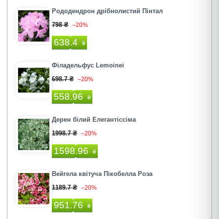
Рододендрон дрібнолистий Пінтал
798 ₴
–20%
638.4
₴
Філадельфус Lemoinei
698.7 ₴
–20%
558.96
₴
Дерен білий Елегантіссіма
1998.7 ₴
–20%
1598.96
₴
Вейгела квітуча Пікобелла Роза
1189.7 ₴
–20%
951.76
₴