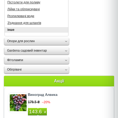
Пістолети для поливу
Лійки та обприскувачі
Розпилювачі води
З'єднання для шлангів
інше
Опори для рослин
Gardena садовий інвентар
Фітолампи
Oбігрівачі
Акції
Виноград Алвика
179.5 ₴
–20%
143.6
₴