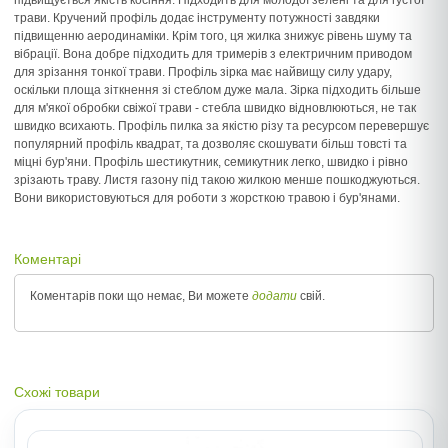
підвищується якість косіння. Підходить для молодої зелені та для густої
трави. Кручений профіль додає інструменту потужності завдяки
підвищенню аеродинаміки. Крім того, ця жилка знижує рівень шуму та
вібрації. Вона добре підходить для тримерів з електричним приводом
для зрізання тонкої трави. Профіль зірка має найвищу силу удару,
оскільки площа зіткнення зі стеблом дуже мала. Зірка підходить більше
для м'якої обробки свіжої трави - стебла швидко відновлюються, не так
швидко всихають. Профіль пилка за якістю різу та ресурсом перевершує
популярний профіль квадрат, та дозволяє скошувати більш товсті та
міцні бур'яни. Профіль шестикутник, семикутник легко, швидко і рівно
зрізають траву. Листя газону під такою жилкою менше пошкоджуються.
Вони використовуються для роботи з жорсткою травою і бур'янами.
Коментарі
Коментарів поки що немає, Ви можете
додати
свій.
Схожі товари