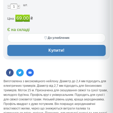
шт.
69.00
₴
Ціна:
Є на складі
♡
До улюблених
Купити!
Виготовлена з високоміцного нейлону. Діаметр до 2,4 мм підходить для
електричних тримерів. Діаметр від 2,7 мм підходить для бензинових
тримерів. Моток 15 м. Призначена для скошування свіжої та сухої трави,
молодого бур'яна. Профіль круг є універсальним. Підходить для сухої і
для свіжої соковитої трави. Низький рівень шуму, краща аеродинаміка.
Профіль квадрат є дуже потужним. Він покращує аеродинамічні
властивості жилки, через що знижуються витрати палива та