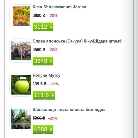
Клен Shirasawanum Jordan
3890 ₴
–20%
3112
₴
Слива японська (Сакура) Кіку-Шідаре штамб
4560 ₴
–20%
3648
₴
Яблуня Мутсу
139.5 ₴
–20%
111.6
₴
Шовковиця платанолиста безплідна
5360 ₴
–20%
4288
₴