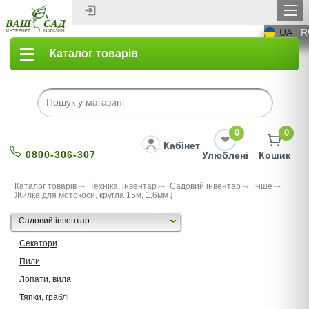
UA
R
Каталог товарів
0
0
Кабінет
0800-306-307
Улюблені
Кошик
Каталог товарів
Техніка, інвентар
Садовий інвентар
інше
Жилка для мотокоси, кругла 15м, 1,6мм
Садовий інвентар
Секатори
Пили
Лопати, вила
Тяпки, граблі