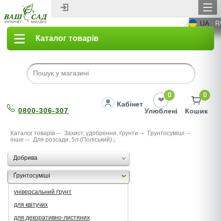
UA
R
Каталог товарів
0
0
Кабінет
0800-306-307
Улюблені
Кошик
Каталог товарів
Захист, удобрення, ґрунти
Ґрунтосуміші
інше
Для розсади, 5л (Поліський)
Добрива
Ґрунтосуміші
універсальний ґрунт
для квітучих
для декоративно-листяних