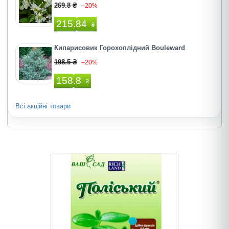
269.8 ₴
–20%
215.84
₴
Кипарисовик Горохоплідний Bouleward
198.5 ₴
–20%
158.8
₴
Всі акційні товари