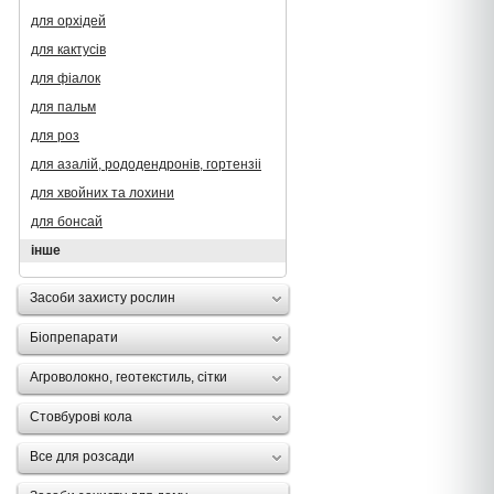
для орхідей
для кактусів
для фіалок
для пальм
для роз
для азалій, рододендронів, гортензii
для хвойних та лохини
для бонсай
інше
Засоби захисту рослин
Біопрепарати
Агроволокно, геотекстиль, сітки
Стовбурові кола
Все для розсади