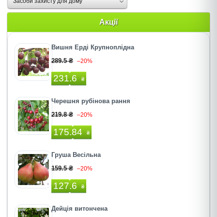
Засоби захисту для дому
Акції
Вишня Ерді Крупноплідна
289.5 ₴
–20%
231.6
₴
Черешня рубінова рання
219.8 ₴
–20%
175.84
₴
Груша Весільна
159.5 ₴
–20%
127.6
₴
Дейція витончена