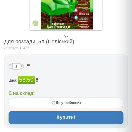
"/>
Для розсади, 5л (Поліський)
Артикул: 11406
шт.
58.50
₴
Ціна:
Є на складі
♡
До улюблених
Купити!