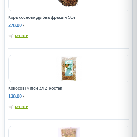
Кора соснова дрібна фракція 50л
278.00
₴
КУПИТЬ
Кокосові чіпси 3л Z Rocтaй
138.00
₴
КУПИТЬ