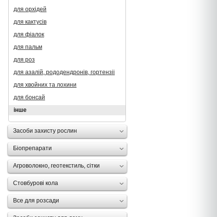
для орхідей
для кактусів
для фіалок
для пальм
для роз
для азалій, рододендронів, гортензii
для хвойних та лохини
для бонсай
інше
Засоби захисту рослин
Біопрепарати
Агроволокно, геотекстиль, сітки
Стовбурові кола
Все для розсади