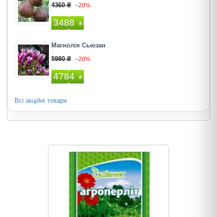
4360 ₴
–20%
3488
₴
Магнолія Сьюзан
5980 ₴
–20%
4784
₴
Всі акційні товари