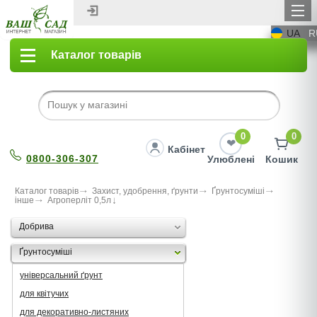
UA
R
Каталог товарів
0
0
Кабінет
0800-306-307
Улюблені
Кошик
Каталог товарів
Захист, удобрення, ґрунти
Ґрунтосуміші
інше
Агроперліт 0,5л
Добрива
Ґрунтосуміші
універсальний ґрунт
для квітучих
для декоративно-листяних