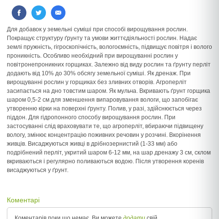
Для добавок у земельні суміші при способі вирощування рослин.
Покращує структуру ґрунту та умови життєдіяльності рослин. Надає
землі пружність, гігроскопічність, вологоємність, підвищує повітря і волого
проникність. Особливо необхідний при вирощуванні рослин у
повітронепроникних горщиках. Залежно від виду рослин та ґрунту перліт
додають від 10% до 30% обсягу земельної суміші. Як дренаж. При
вирощуванні рослин у горщиках без зливних отворів. Агроперліт
засипається на дно товстим шаром. Як мульча. Вкривають ґрунт горщика
шаром 0,5-2 см для зменшення випаровування вологи, що запобігає
утворенню кірки на поверхні ґрунту. Полив, у разі, здійснюється через
піддон. Для гідропонного способу вирощування рослин. При
застосуванні слід враховувати те, що агроперліт, вбираючи підвищену
вологу, змінює концентрацію поживних речовин у розчині. Вкорінення
живців. Висаджуються живці в дрібнозернистий (1-33 мм) або
подрібнений перліт, укритий шаром 6-12 мм, на шар дренажу 3 см, склом
вкриваються і регулярно поливаються водою. Після утворення коренів
висаджуються у ґрунт.
Коментарі
Коментарів поки що немає, Ви можете
додати
свій.