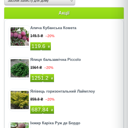
Засоби захисту для дому
Акції
Алича Кубанська Комета
149.5 ₴
–20%
119.6
₴
Ялиця бальзамічна Piccolo
1564 ₴
–20%
1251.2
₴
Ялівець горизонтальний Лаймглоу
859.8 ₴
–20%
687.84
₴
Інжир Каріка Руж де Бордо