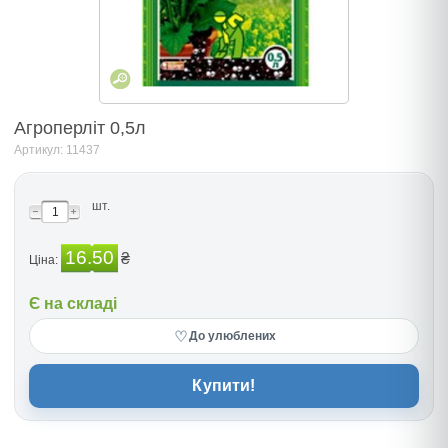
Агроперліт 0,5л
Артикул: 11437
шт.
16.50
₴
Ціна:
Є на складі
♡
До улюблених
Купити!