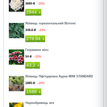
3680 ₴
–20%
2944
₴
Ялівець горизонтальний Вілтоні
349.8 ₴
–20%
279.84
₴
Газування мікс
54 ₴
–20%
43.2
₴
Ялівець Пфітцеріана Ауреа MINI STANDARD
1985 ₴
–20%
1588
₴
Чорнобривець міх