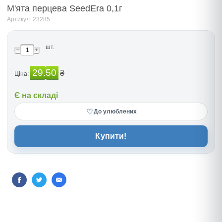
М'ята перцева SeedEra 0,1г
Артикул: 23285
шт.
29.50
₴
Ціна:
Є на складі
♡
До улюблених
Купити!