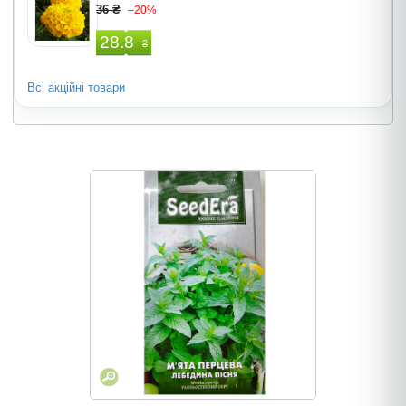
36 ₴
–20%
28.8
₴
Всі акційні товари