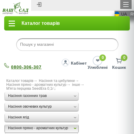
UA
R
Каталог товарів
0
0
Кабінет
0800-306-307
Улюблені
Кошик
Каталог товарів
Насіння та цибулини
Насіння пряно - ароматних культур
інше
М'ята перцева SeedEra 0,1г
Насіння газонних трав
Насіння овочевих культур
Насіння ягід
Насіння пряно - ароматних культур