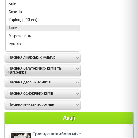
Аніс
Базилік
Коріандр (Кінза)
інше
Мікрозелень
Рукола
Насіння лікарських культур
Насіння багаторічних квітів та
чагарників
Насіння дворічних квітів
Насіння однорічних квітів
Насіння кімнатних рослин
Акції
Троянда штамбова мікс