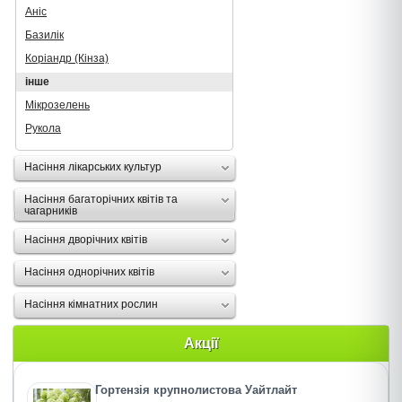
Аніс
Базилік
Коріандр (Кінза)
інше
Мікрозелень
Рукола
Насіння лікарських культур
Насіння багаторічних квітів та
чагарників
Насіння дворічних квітів
Насіння однорічних квітів
Насіння кімнатних рослин
Акції
Гортензія крупнолистова Уайтлайт