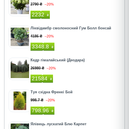
2790 ₴
–20%
2232
₴
Ліквідамбр смолоносний Гум Болл бонсай
4186 ₴
–20%
3348.8
₴
Кедр гімалайський (Деодара)
26980 ₴
–20%
21584
₴
Туя східна Френкі Бой
998.7 ₴
–20%
798.96
₴
Ялівець лускатий Блю Карпет