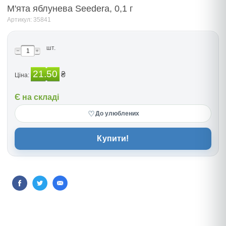
М'ята яблунева Seedera, 0,1 г
Артикул: 35841
шт.
21.50
₴
Ціна:
Є на складі
♡
До улюблених
Купити!