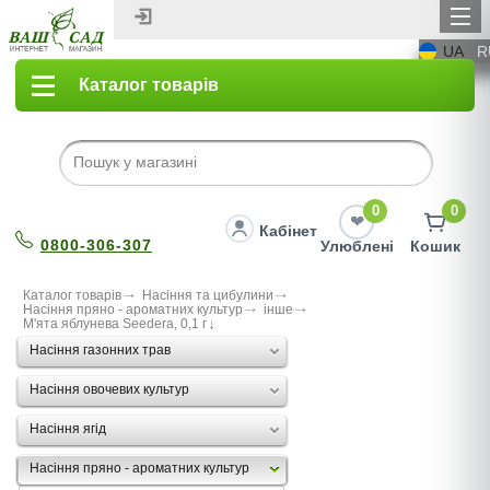
UA
R
Каталог товарів
0
0
Кабінет
0800-306-307
Улюблені
Кошик
Каталог товарів
Насіння та цибулини
Насіння пряно - ароматних культур
інше
М'ята яблунева Seedera, 0,1 г
Насіння газонних трав
Насіння овочевих культур
Насіння ягід
Насіння пряно - ароматних культур