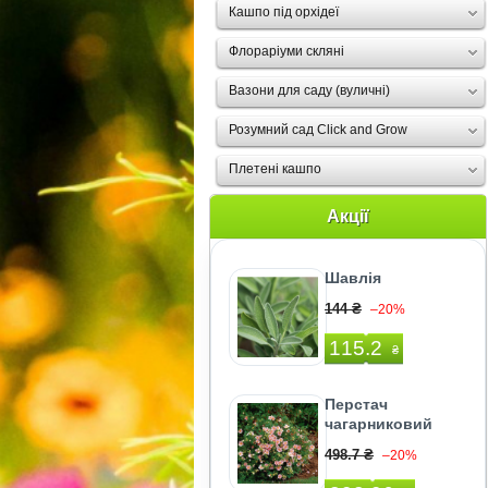
Кашпо під орхідеї
Флораріуми скляні
Вазони для саду (вуличні)
Розумний сад Click and Grow
Плетені кашпо
Акції
Шавлія
144 ₴
–20%
115.2
₴
Перстач
чагарниковий
498.7 ₴
–20%