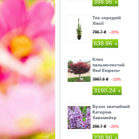
398.96
₴
Тис середній
Хіксії
798.7 ₴
–20%
638.96
₴
Клен
пальмолистий
Red Emperor
3987.8 ₴
–20%
3190.24
₴
Бузок звичайний
Катеріна
Хавемейєр
298.7 ₴
–20%
238.96
₴