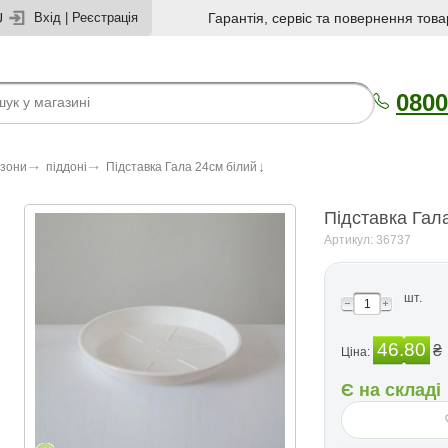
U
Вхід
|
Реєстрація
Гарантія, сервіс та повернення това
0800
азони
піддоні
Підставка Гала 24см білий
Підставка Гал
Артикул: 36737
шт.
46.80
₴
Ціна:
Є на складі