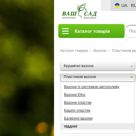
UA
R
Каталог товарів
Каталог товарів
Вазони
Пластикові в
Керамічні вазони
Пластикові вазони
Вазони із системою автополиву
Вазони Elho
Вазони пластик
Кашпо пластик
Балконні вазони
піддоні