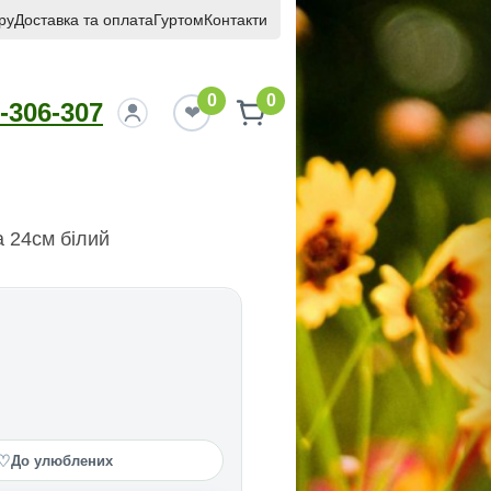
ру
Доставка та оплата
Гуртом
Контакти
0
0
-306-307
а 24см білий
♡
До улюблених