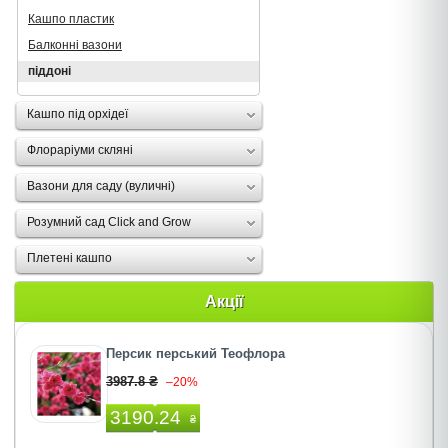
Кашпо пластик
Балконні вазони
піддоні
Кашпо під орхідеї
Флораріуми скляні
Вазони для саду (вуличні)
Розумний сад Click and Grow
Плетені кашпо
Акції
Персик перський Теофлора
3987.8 ₴
–20%
3190.24
₴