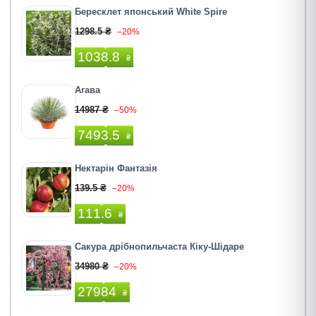
Бересклет японський White Spire
1298.5 ₴
–20%
1038.8
₴
Агава
14987 ₴
–50%
7493.5
₴
Нектарін Фантазія
139.5 ₴
–20%
111.6
₴
Сакура дрібнопильчаста Кіку-Шідаре
34980 ₴
–20%
27984
₴