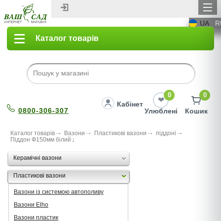
UA
R
Каталог товарів
0
0
Кабінет
0800-306-307
Улюблені
Кошик
Каталог товарів
Вазони
Пластикові вазони
піддоні
Піддон Ф150мм білий
Керамічні вазони
Пластикові вазони
Вазони із системою автополиву
Вазони Elho
Вазони пластик