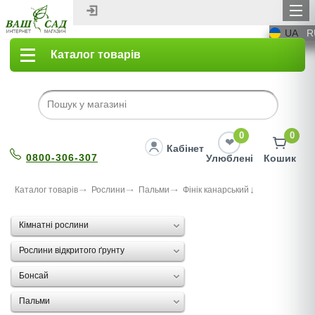
UA
R
Каталог товарів
0
0
Кабінет
0800-306-307
Улюблені
Кошик
Каталог товарів
Рослини
Пальми
Фінік канарський
Кімнатні рослини
Рослини відкритого ґрунту
Бонсай
Пальми