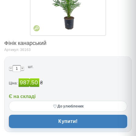
Фінік канарський
Артикул: 36163
шт.
987.50
₴
Ціна:
Є на складі
♡
До улюблених
Купити!