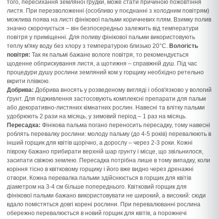
того, пересихання земляної грудки, може стати причиною пожовтіння
листя. При перезволоженні (особливо у поєднанні з холодним повітрям)
можлива поява на листі фінікової пальми коричневих плям. Взимку полив
значно скорочується – він безпосередньо залежить від температури
повітря у приміщенні. Для поливу фінікової пальми використовують
теплу м'яку воду без хлору з температурою близько 20°C.
Вологість
повітря:
Так як пальмі бажане вологе повітря, то рекомендується
щоденне обприскування листя, а щотижня – справжній душ. Під час
процедури душу рослини земляний ком у горщику необхідно ретельно
вкрити плівкою.
Добрива:
Добрива вносять у розведеному вигляді і обов'язково у вологий
ґрунт. Для підживлення застосовують комплексні препарати для пальм
або декоративно-листяних кімнатних рослин. Навесні та влітку пальми
удобрюють 2 рази на місяць, у зимовий період – 1 раз на місяць.
Пересадка:
Фінікова пальма погано переносить пересадку, тому навесні
роблять перевалку рослини: молоду пальму (до 4-5 років) перевалюють в
інший горщик для квітів щорічно, а дорослу – через 2-3 роки. Кожні
півроку бажано прибирати верхній шар грунту і місце, що звільнилося,
засипати свіжою землею. Пересадка потрібна лише в тому випадку, коли
коріння тісно в квітковому горщику і його вже видно через дренажні
отвори. Кожна перевалка пальми здійснюється в горщик для квітів
діаметром на 3-4 см більше попереднього. Квітковий горщик для
фінікової пальми бажано використовувати не широкий, а високий: сюди
вдало помістяться довгі корені рослини. При перевалюванні рослина
обережно перевалюється в новий горщик для квітів, а порожнечі