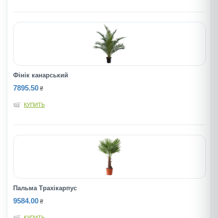
Фінік канарський
7895.50
₴
КУПИТЬ
Пальма Трахікарпус
9584.00
₴
КУПИТЬ