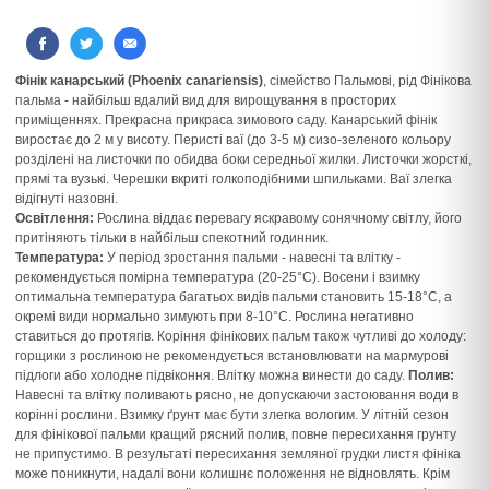
Фінік канарський (Phoenix canariensis)
, сімейство Пальмові, рід Фінікова
пальма - найбільш вдалий вид для вирощування в просторих
приміщеннях. Прекрасна прикраса зимового саду. Канарський фінік
виростає до 2 м у висоту. Перисті ваї (до 3-5 м) сизо-зеленого кольору
розділені на листочки по обидва боки середньої жилки. Листочки жорсткі,
прямі та вузькі. Черешки вкриті голкоподібними шпильками. Ваї злегка
відігнуті назовні.
Освітлення:
Рослина віддає перевагу яскравому сонячному світлу, його
притіняють тільки в найбільш спекотний годинник.
Температура:
У період зростання пальми - навесні та влітку -
рекомендується помірна температура (20-25°C). Восени і взимку
оптимальна температура багатьох видів пальми становить 15-18°C, а
окремі види нормально зимують при 8-10°C. Рослина негативно
ставиться до протягів. Коріння фінікових пальм також чутливі до холоду:
горщики з рослиною не рекомендується встановлювати на мармурові
підлоги або холодне підвіконня. Влітку можна винести до саду.
Полив:
Навесні та влітку поливають рясно, не допускаючи застоювання води в
корінні рослини. Взимку ґрунт має бути злегка вологим. У літній сезон
для фінікової пальми кращий рясний полив, повне пересихання грунту
не припустимо. В результаті пересихання земляної грудки листя фініка
може поникнути, надалі вони колишнє положення не відновлять. Крім