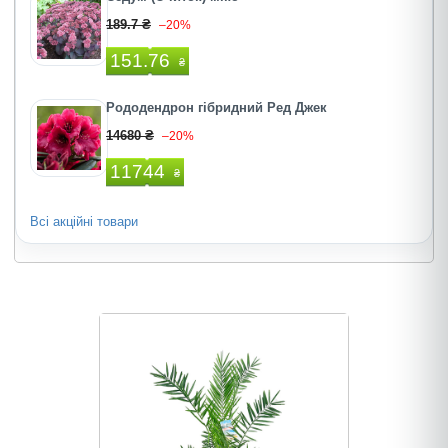
189.7 ₴
–20%
151.76
₴
Рододендрон гібридний Ред Джек
14680 ₴
–20%
11744
₴
Всі акційні товари