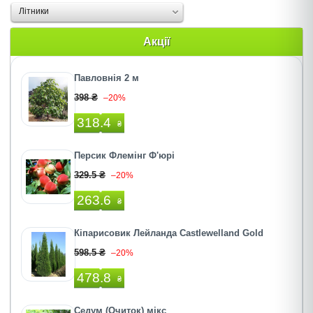
Літники
Акції
Павловнiя 2 м
398 ₴
–20%
318.4
₴
Персик Флемінг Ф'юрі
329.5 ₴
–20%
263.6
₴
Кіпарисовик Лейланда Castlewelland Gold
598.5 ₴
–20%
478.8
₴
Седум (Очиток) мікс