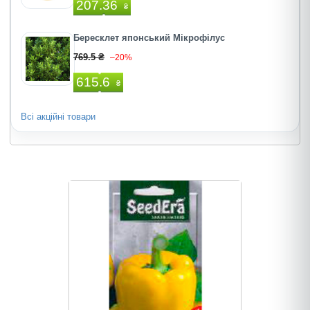
207.36
₴
Бересклет японський Мікрофілус
769.5 ₴
–20%
615.6
₴
Всі акційні товари