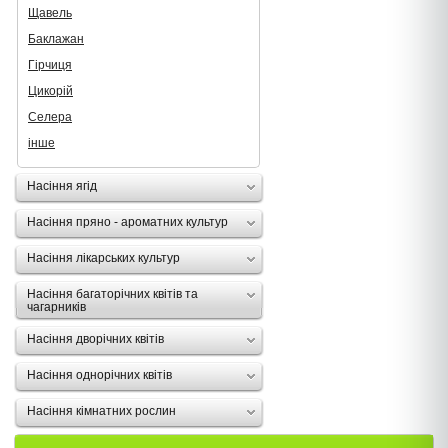
Щавель
Баклажан
Гірчиця
Цикорій
Селера
інше
Насіння ягід
Насіння пряно - ароматних культур
Насіння лікарських культур
Насіння багаторічних квітів та
чагарників
Насіння дворічних квітів
Насіння однорічних квітів
Насіння кімнатних рослин