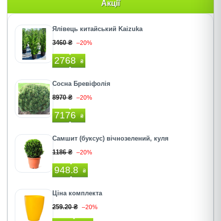
Акції
Ялівець китайський Kaizuka
3460 ₴
–20%
2768
₴
Сосна Бревіфолія
8970 ₴
–20%
7176
₴
Самшит (буксус) вічнозелений, куля
1186 ₴
–20%
948.8
₴
Ціна комплекта
259.20 ₴
–20%