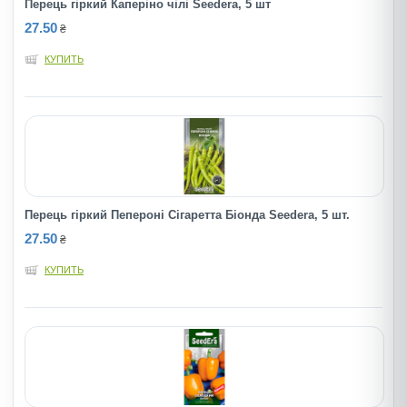
Перець гіркий Каперіно чілі Seedera, 5 шт
27.50
₴
КУПИТЬ
Перець гіркий Пепероні Сігаретта Біонда Seedera, 5 шт.
27.50
₴
КУПИТЬ