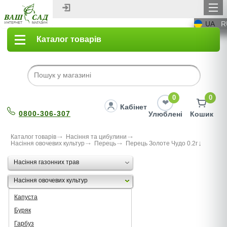
UA
R
Каталог товарів
0
0
Кабінет
0800-306-307
Улюблені
Кошик
Каталог товарів
Насіння та цибулини
Насіння овочевих культур
Перець
Перець Золоте Чудо 0.2г
Насіння газонних трав
Насіння овочевих культур
Капуста
Буряк
Гарбуз