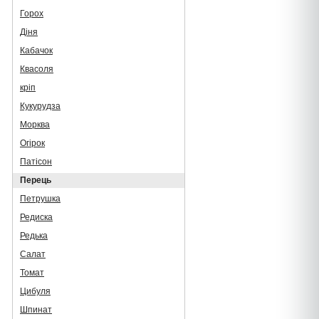
Горох
Діня
Кабачок
Квасоля
кріп
Кукурудза
Морква
Огірок
Патісон
Перець
Петрушка
Редиска
Редька
Салат
Томат
Цибуля
Шпинат