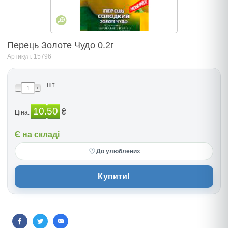
Перець Золоте Чудо 0.2г
Артикул: 15796
шт.
10.50
₴
Ціна:
Є на складі
♡
До улюблених
Купити!