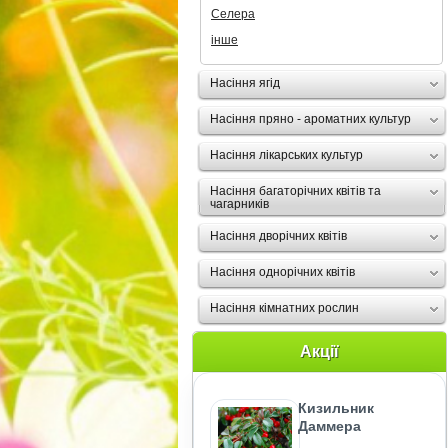
Селера
інше
Насіння ягід
Насіння пряно - ароматних культур
Насіння лікарських культур
Насіння багаторічних квітів та
чагарників
Насіння дворічних квітів
Насіння однорічних квітів
Насіння кімнатних рослин
Акції
Кизильник
Даммера