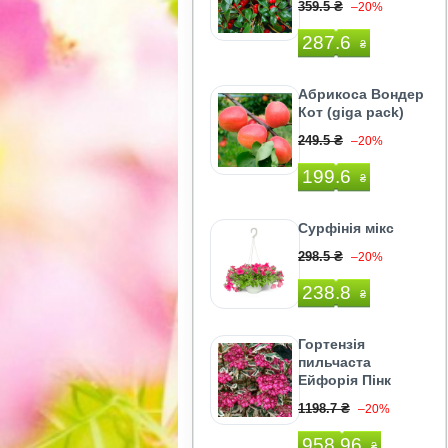
359.5 ₴
–20%
287.6
₴
Абрикоса Вондер
Кот (giga pack)
249.5 ₴
–20%
199.6
₴
Сурфінія мікс
298.5 ₴
–20%
238.8
₴
Гортензія
пильчаста
Ейфорія Пінк
1198.7 ₴
–20%
958.96
₴