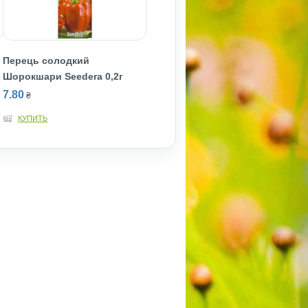
Перець солодкий
Шорокшари Seedera 0,2г
7.80
₴
КУПИТЬ