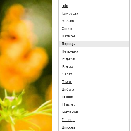
кріп
Кукурудза
Морква
Огірок
Патісон
Перець
Петрушка
Редиска
Редька
Салат
Томат
Цибуля
Шпинат
Щавель
Баклажан
Гірчиця
Цикорій