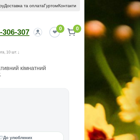
ру
Доставка та оплата
Гуртом
Контакти
0
0
-306-307
a, 10 шт.
тивний кімнатний
.
♡
До улюблених