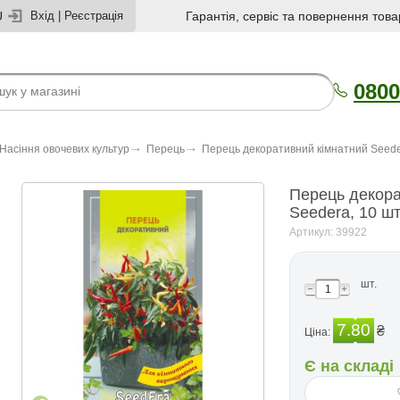
U
Вхід
|
Реєстрація
Гарантія, сервіс та повернення това
0800
Насіння овочевих культур
Перець
Перець декоративний кімнатний Seeder
Перець декора
Seedera, 10 шт
Артикул: 39922
шт.
7.80
₴
Ціна:
Є на складі