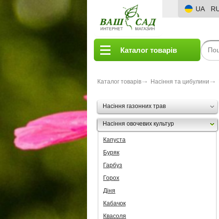
UA
R
Каталог товарів
Каталог товарів
Насіння та цибулини
Насіння газонних трав
Насіння овочевих культур
Капуста
Буряк
Гарбуз
Горох
Діня
Кабачок
Квасоля