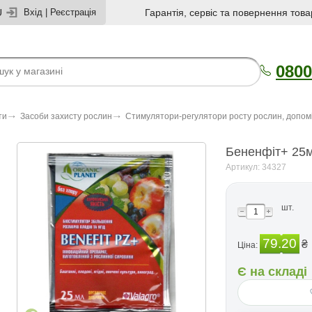
U
Вхід
|
Реєстрація
Гарантія, сервіс та повернення това
0800
ти
Засоби захисту рослин
Стимулятори-регулятори росту рослин, допом
Бененфiт+ 25
Артикул: 34327
шт.
79.20
₴
Ціна:
Є на складі