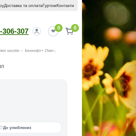
ру
Доставка та оплата
Гуртом
Контакти
0
0
-306-307
іжні засоби
Бененфiт+ 25мл
мл
♡
До улюблених