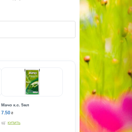
Мачо к.с. 5мл
7.50
₴
КУПИТЬ