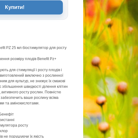
Купити!
fit PZ 25 мл біостимулятор для росту
ення розміру плодів Benefit Pz+
ють для стимуляції і росту плодів і
 виготовлений виключно з рослинної
ним для культур, не знижує їх смакові
ює збільшення швидкості ділення клітин
д активного росту рослин. Повністю
 забезпечить ваше рослину всіма
ми та амінокислотами.
Бенефіт
ристанні
имулятора росту
 хлор
ів не порушуючи їх якість