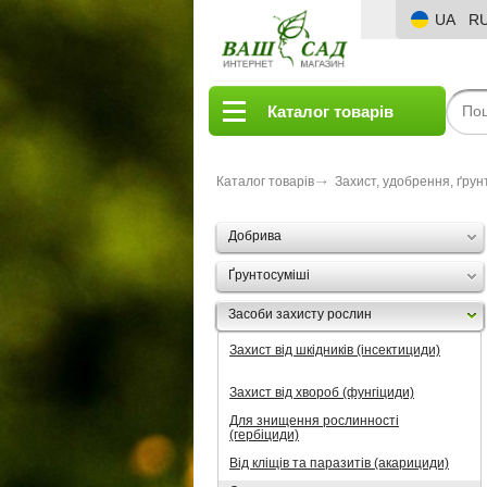
UA
R
Каталог товарів
Каталог товарів
Захист, удобрення, ґрун
Добрива
Ґрунтосуміші
Засоби захисту рослин
Захист від шкідників (інсектициди)
Захист від хвороб (фунгіциди)
Для знищення рослинності
(гербіциди)
Від кліщів та паразитів (акарициди)