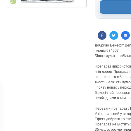
Добриво Бенефіт Bene
плодів 684907
Біостимулятор збільш
Препарат використову
ягід дерев. Препарат
сировини, та є безпеч
якості. Засіб стимул
і появу нових у періо
біологічний препарат
необхідними вітаміна
Переваги препарату 
Універсальний у вико
Ефект добрива та ст
Препарат не містить
Збільшує розмір плод