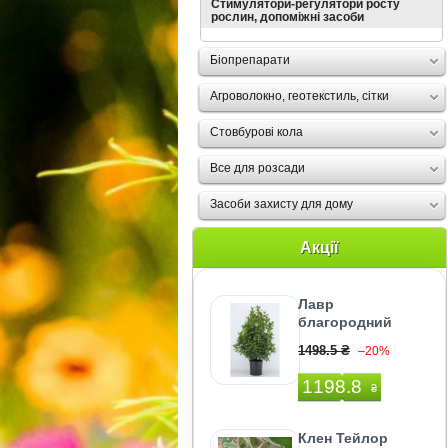
Стимулятори-регулятори росту
рослин, допоміжні засоби
Біопрепарати
Агроволокно, геотекстиль, сітки
Стовбурові кола
Все для розсади
Засоби захисту для дому
Акції
Лавр
благородний
1498.5 ₴
–20%
1198.8
₴
Клен Тейлор