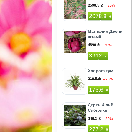
2598.5 ₴
–20%
2078.8
₴
Магнолия Джени
штамб
4890 ₴
–20%
3912
₴
Хлорофітум
219.5 ₴
–20%
175.6
₴
Дерен білий
Сибірика
346.5 ₴
–20%
277.2
₴