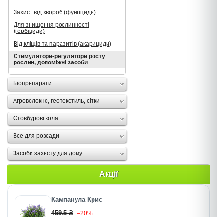
Захист від хвороб (фунгіциди)
Для знищення рослинності
(гербіциди)
Від кліщів та паразитів (акарициди)
Стимулятори-регулятори росту
рослин, допоміжні засоби
Біопрепарати
Агроволокно, геотекстиль, сітки
Стовбурові кола
Все для розсади
Засоби захисту для дому
Акції
Кампанула Крис
459.5 ₴
–20%