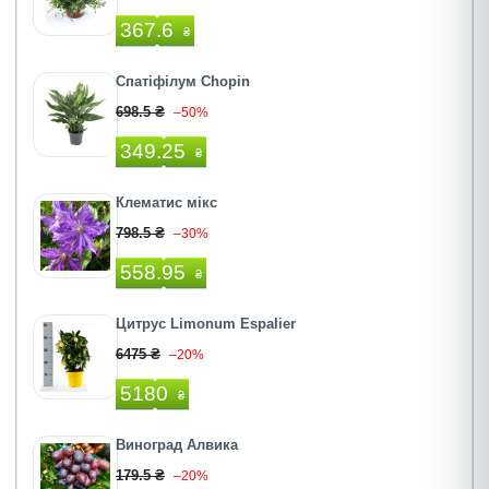
367.6
₴
Спатіфілум Chopin
698.5 ₴
–50%
349.25
₴
Клематис мікс
798.5 ₴
–30%
558.95
₴
Цитрус Limonum Espalier
6475 ₴
–20%
5180
₴
Виноград Алвика
179.5 ₴
–20%