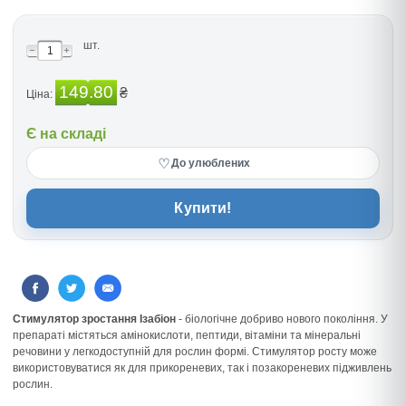
шт.
149.80
₴
Ціна:
Є на складі
♡
До улюблених
Купити!
Стимулятор зростання Ізабіон
- біологічне добриво нового покоління. У
препараті містяться амінокислоти, пептиди, вітаміни та мінеральні
речовини у легкодоступній для рослин формі. Стимулятор росту може
використовуватися як для прикореневих, так і позакореневих підживлень
рослин.