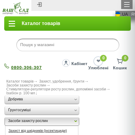
UA
R
Каталог товарів
0
0
Кабінет
0800-306-307
Улюблені
Кошик
Каталог товарів
Захист, удобрення, ґрунти
Засоби захисту рослин
Стимулятори-регулятори росту рослин, допоміжні засоби
Ізабіон р. 100 мл
Добрива
Ґрунтосуміші
Засоби захисту рослин
Захист від шкідників (інсектициди)