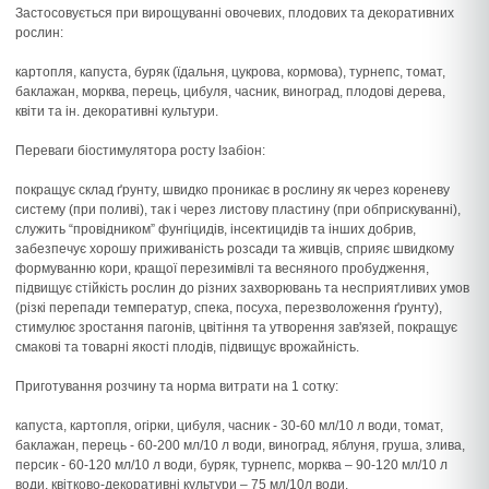
Застосовується при вирощуванні овочевих, плодових та декоративних
рослин:
картопля, капуста, буряк (їдальня, цукрова, кормова), турнепс, томат,
баклажан, морква, перець, цибуля, часник, виноград, плодові дерева,
квіти та ін. декоративні культури.
Переваги біостимулятора росту Ізабіон:
покращує склад ґрунту, швидко проникає в рослину як через кореневу
систему (при поливі), так і через листову пластину (при обприскуванні),
служить “провідником” фунгіцидів, інсектицидів та інших добрив,
забезпечує хорошу приживаність розсади та живців, сприяє швидкому
формуванню кори, кращої перезимівлі та весняного пробудження,
підвищує стійкість рослин до різних захворювань та несприятливих умов
(різкі перепади температур, спека, посуха, перезволоження ґрунту),
стимулює зростання пагонів, цвітіння та утворення зав'язей, покращує
смакові та товарні якості плодів, підвищує врожайність.
Приготування розчину та норма витрати на 1 сотку:
капуста, картопля, огірки, цибуля, часник - 30-60 мл/10 л води, томат,
баклажан, перець - 60-200 мл/10 л води, виноград, яблуня, груша, злива,
персик - 60-120 мл/10 л води, буряк, турнепс, морква – 90-120 мл/10 л
води, квітково-декоративні культури – 75 мл/10л води.