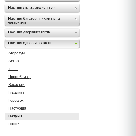
Насіння лікарських культур
Насіння багаторічних квітів та
чагарників
Насіння дворічних квітів
Насіння однорічних квітів
Агератум
Астра
Інші...
Чорнобривці
Васильки
Гвоздика
Горошок
Настурція
Петунія
Ціннія