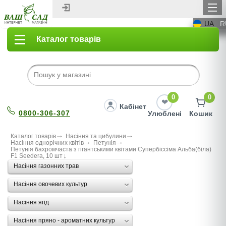
UA
R
Каталог товарів
0
0
Кабінет
0800-306-307
Улюблені
Кошик
Каталог товарів
Насіння та цибулини
Насіння однорічних квітів
Петунія
Петунія бахромчаста з гігантськими квітами Супербіссіма Альба(біла)
F1 Seedera, 10 шт
Насіння газонних трав
Насіння овочевих культур
Насіння ягід
Насіння пряно - ароматних культур