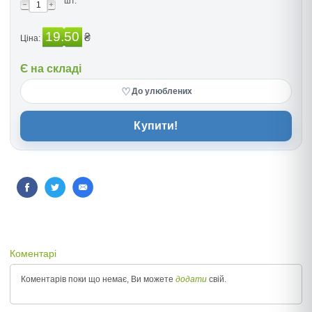
шт.
19.50
₴
Ціна:
Є на складі
♡
До улюблених
Купити!
Коментарі
Коментарів поки що немає, Ви можете
додати
свій.