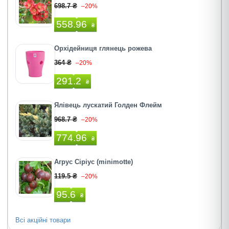
698.7 ₴
–20%
558.96
₴
Орхідейниця глянець рожева
364 ₴
–20%
291.2
₴
Ялівець лускатий Голден Флейм
968.7 ₴
–20%
774.96
₴
Агрус Сіріус (minimotte)
119.5 ₴
–20%
95.6
₴
Всі акційні товари