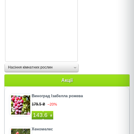
Насіння кімнатних рослин
Акції
Виноград Ізабелла рожева
179.5 ₴
–20%
143.6
₴
Хеномелес