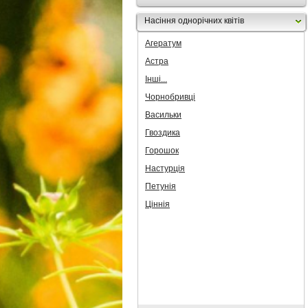
Насіння однорічних квітів
Агератум
Астра
Інші...
Чорнобривці
Васильки
Гвоздика
Горошок
Настурція
Петунія
Ціннія