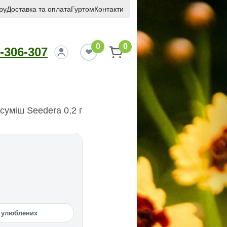
ру
Доставка та оплата
Гуртом
Контакти
0
0
-306-307
суміш Seedera 0,2 г
 улюблених