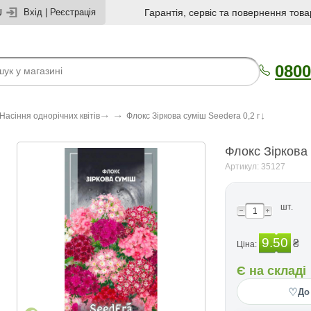
U
Вхід
|
Реєстрація
Гарантія, сервіс та повернення това
0800
Насіння однорічних квітів
Флокс Зіркова суміш Seedera 0,2 г
Флокс Зіркова 
Артикул: 35127
шт.
9.50
₴
Ціна:
Є на складі
♡
До