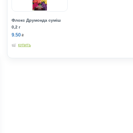
Флокс Друмонда суміш
0,2 г
9.50
₴
КУПИТЬ