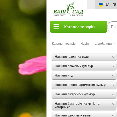
UA
R
Каталог товарів
Каталог товарів
Насіння та цибулини
Насіння газонних трав
Насіння овочевих культур
Насіння ягід
Насіння пряно - ароматних культур
Насіння лікарських культур
Насіння багаторічних квітів та
чагарників
Насіння дворічних квітів