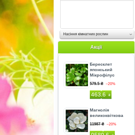
Насіння кімнатних рослин
Акції
Бересклет
японський
Мікрофілус
579.5 ₴
–20%
463.6
₴
Магнолія
великоквіткова
11987 ₴
–20%
9589.6