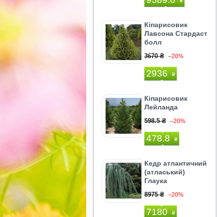
₴
Кіпарисовик
Лавсона Стардаст
болл
3670 ₴
–20%
2936
₴
Кіпарисовик
Лейланда
598.5 ₴
–20%
478.8
₴
Кедр атлантичний
(атласький)
Глаука
8975 ₴
–20%
7180
₴