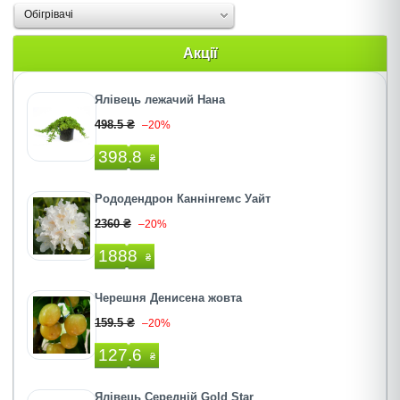
Oбігрівачі
Акції
Ялівець лежачий Нана
498.5 ₴
–20%
398.8
₴
Рододендрон Каннінгемс Уайт
2360 ₴
–20%
1888
₴
Черешня Денисена жовта
159.5 ₴
–20%
127.6
₴
Ялівець Середній Gold Star