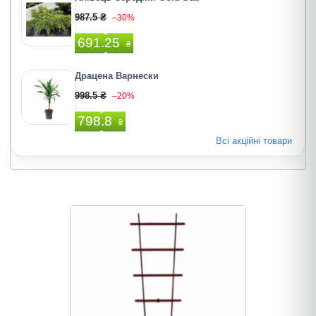
987.5 ₴
–30%
691.25
₴
Драцена Варнески
998.5 ₴
–20%
798.8
₴
Всі акційні товари