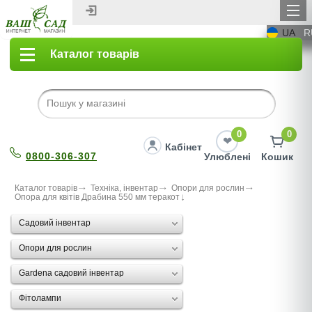
UA
R
Каталог товарів
0
0
Кабінет
0800-306-307
Улюблені
Кошик
Каталог товарів
Техніка, інвентар
Опори для рослин
Опора для квітів Драбина 550 мм теракот
Садовий інвентар
Опори для рослин
Gardena садовий інвентар
Фітолампи