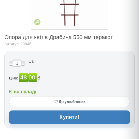
Опора для квітів Драбина 550 мм теракот
Артикул: 29846
шт.
48.00
₴
Ціна:
Є на складі
♡
До улюблених
Купити!