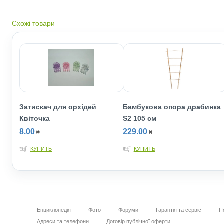
Схожі товари
Затискач для орхідей
Бамбукова опора драбинка
Квіточка
S2 105 см
8.00
229.00
₴
₴
КУПИТЬ
КУПИТЬ
Енциклопедія
Фото
Форуми
Гарантія та сервіс
П
Адреси та телефони
Договір публічної оферти