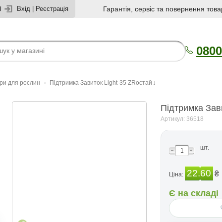
U
Вхід
|
Реєстрація
Гарантія, сервіс та повернення това
0800
ри для рослин
Підтримка Завиток Light-35 ZRостай
Підтримка Зав
Артикул: 36518
шт.
22.60
₴
Ціна:
Є на складі