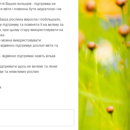
тлі Ваших кольорів - підтримка не
 квіти і повинна бути акуратною і не
Ваша рослина виросла і побільшало,
 підтримку та поміняти її на велику за
, при цьому стару використовувати на
ах.
н можна використовувати:
відмінно підтримує розлогі квіти та
- відмінно підтримає навіть кілька
підтримати щось не велике та легке
ади та невеликих рослин
м