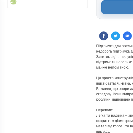
Підтримка для рослин 
недорога підтримка д
Завиток Light – це у
підтримати невелике 
майже непомітною.
Ця проста конструкці
відстібається, квітка
Важливо, що опори дл
складову. Вони відігр
рослини, відповідно 
Переваги:
Легка та надійна – зр
покриттям діаметром 
метал від корозії та
вигляду.