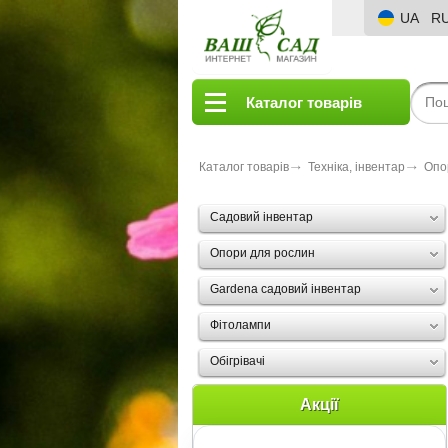
UA
R
Каталог товарів
Каталог товарів
Техніка, інвентар
Опо
Садовий інвентар
Опори для рослин
Gardena садовий інвентар
Фітолампи
Oбігрівачі
Акції