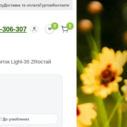
ру
Доставка та оплата
Гуртом
Контакти
0
0
-306-307
иток Light-35 ZRостай
♡
До улюблених