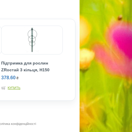
Підтримка для рослин
ZRостай 3 кільця, Н150
378.60
₴
КУПИТЬ
олітика конфіденційності