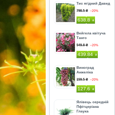
Тис ягідний Давид
798.5 ₴
–20%
638.8
₴
Вейгела квітуча
Танго
549.8 ₴
–20%
439.84
₴
Виноград
Анжеліка
159.5 ₴
–20%
127.6
₴
Ялівець середній
Пфітцеріана
Глаука