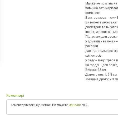
Майже не помітна на 
повинна затьмарювати
помітною.
Багаторазова – коли 
Ви можете легко зняти
діаметром та висотою
інших, менших кольор
Підтримку для росли
у домашніх вазонах – 
рослини
для підтримки орхією 
квітконосів
у саду – якщо треба 
на городі – для розс
Висота: 35 см
Діаметр петлі: ? 8 см
Товщина дроту: ? 3 м
Коментарі
Коментарів поки що немає, Ви можете
додати
свій.