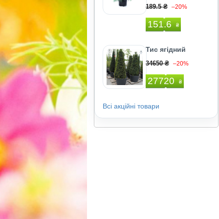
189.5 ₴
–20%
151.6
₴
Тис ягідний
34650 ₴
–20%
27720
₴
Всі акційні товари