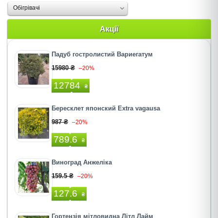
Oбігрівачі
Акції
Падуб гостролистий Вариегатум
15980 ₴
–20%
12784
₴
Бересклет японский Extra vagausa
987 ₴
–20%
789.6
₴
Виноград Анжеліка
159.5 ₴
–20%
127.6
₴
Гортензія мітловидна Літл Лайм