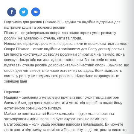
Підтримка для рослин Півколо-60 - зручна та надійна підтримка для
підтримки кущів та розлогих рослин
Півколо – це універсальна опора, яка надає гарних умов розвитку
рослин, не здавлюючи стебла, квіти та плоди.
Непомітно підтримує рослини, не дозволяючи їм поширюватися за межі.
Опора Півколо – стане надійним помічником для Вас у догляді рослин.
Ця проста конструкція дозволяє рослинам спиратися на півколо, як на
спинку стільця або витися вздовж ніжок опори. За потреби можна
підв'язати стебла рослин до горизонтальної частини опори. Важливо, що
опори для квітів несуть не лише естетичну складову. Вони відіграють
важливу роль у життєдіяльності рослини, відповідно покращують їх
зовнішні дані
Переваги:
Надійна – зроблена з металевих прутів із пвх покриттям діаметром
близько 6 мм, що дозволяє захистити метал від корозії та надає йому
естетичного зовнішнього вигляду.
Майже не помітна на тлі Ваших кольорів - підтримка не повинна
затьмарювати квіти і повинна бути акуратною і не помітною.
Багаторазова – коли Ваша рослина виросла і побільшало, Ви можете
легко зняти підтримку та поміняти її на велику за діаметром та висотою,