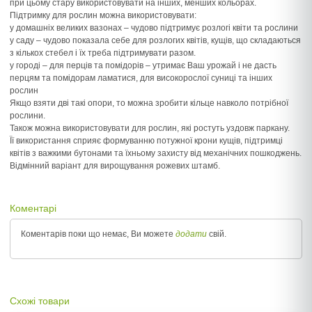
при цьому стару використовувати на інших, менших кольорах.
Підтримку для рослин можна використовувати:
у домашніх великих вазонах – чудово підтримує розлогі квіти та рослини
у саду – чудово показала себе для розлогих квітів, кущів, що складаються
з кількох стебел і їх треба підтримувати разом.
у городі – для перців та помідорів – утримає Ваш урожай і не дасть
перцям та помідорам ламатися, для високорослої суниці та інших
рослин
Якщо взяти дві такі опори, то можна зробити кільце навколо потрібної
рослини.
Також можна використовувати для рослин, які ростуть уздовж паркану.
Її використання сприяє формуванню потужної крони кущів, підтримці
квітів з важкими бутонами та їхньому захисту від механічних пошкоджень.
Відмінний варіант для вирощування рожевих штамб.
Коментарі
Коментарів поки що немає, Ви можете
додати
свій.
Схожі товари