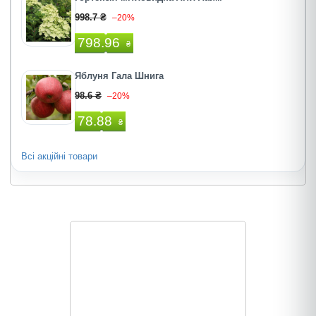
998.7 ₴
–20%
798.96
₴
Яблуня Гала Шнига
98.6 ₴
–20%
78.88
₴
Всі акційні товари