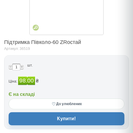
Підтримка Пiвколо-60 ZRостай
Артикул: 36519
шт.
98.00
₴
Ціна:
Є на складі
♡
До улюблених
Купити!