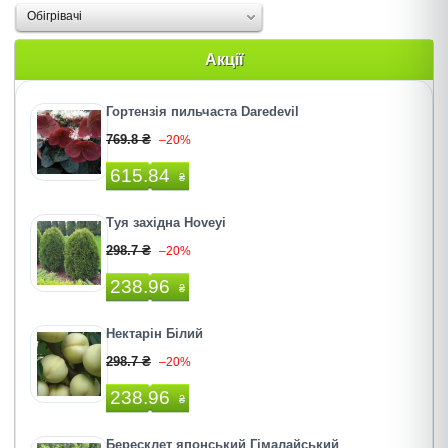
Oбігрівачі
Акції
Гортензія пильчаста Daredevil
769.8 ₴
–20%
615.84
₴
Туя західна Hoveyi
298.7 ₴
–20%
238.96
₴
Нектарін Білий
298.7 ₴
–20%
238.96
₴
Бересклет японський Гімалайський