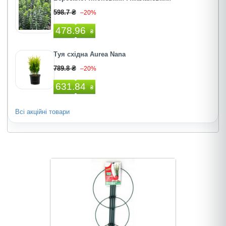
598.7 ₴
–20%
478.96
₴
Туя східна Aurea Nana
789.8 ₴
–20%
631.84
₴
Всі акційні товари