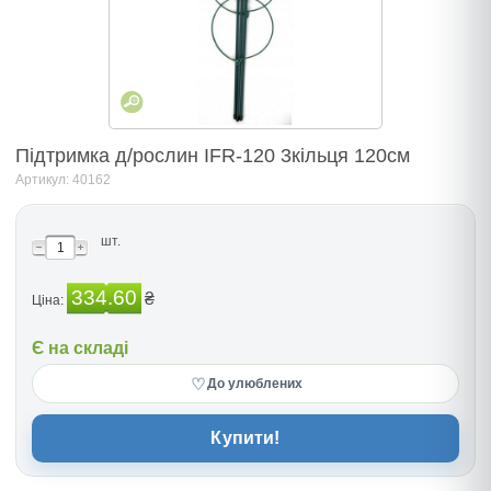
Підтримка д/рослин IFR-120 3кільця 120см
Артикул: 40162
шт.
334.60
₴
Ціна:
Є на складі
♡
До улюблених
Купити!