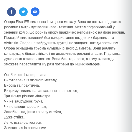
Опора Elsa IFR виконана із міцного металу. Вона не гнеться під вагою
рослини і витримує великі навантаження. Метал пофарбований у
зелений колір, що робить опору практично непомітною на фоні рослин.
Пристрій виготовлений без використання шкідливих барвників та
хімікатів. Опора не забруднить ґрунт, і не завдасть шкоди рослинам.
Опора оснащена трьома кільцями різного діаметра. Вони роблять
конструкцію більш стійкою і не дозволяють рослині впасти. Підставка
дуже легко встановлюється. Вона багаторазова, а тому ви завжди
зможете переставити її у разі потреби до інших кольорів.
Особливості та переваги:
Виготовлена із якісного металу,
Висока та практична,
Витримує великі навантаження і не гнеться,
Три кільця різного діаметра,
Чи не забруднює грунт,
Чи не шкодить рослинам,
Запобігає падінню та залу стебел,
Дуже стійка,
Легко встановлюється,
Зливається із рослинами.