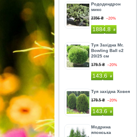
Рододендрон
микс
2356 ₴
–20%
1884.8
₴
Туя Західна Mr.
Bowling Ball с2
20/25 см
179.5 ₴
–20%
143.6
₴
Туя західна Ховея
179.5 ₴
–20%
143.6
₴
Модрина
японська