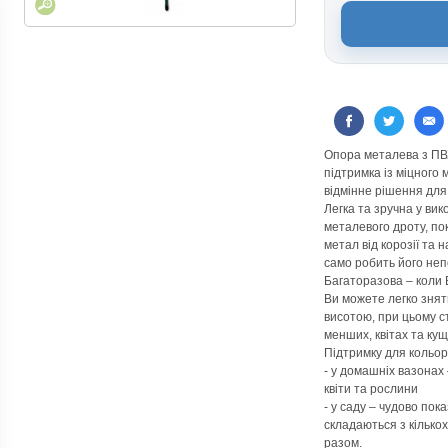
Опора металева з ПВ
підтримка із міцного 
відмінне рішення для 
Легка та зручна у вик
металевого дроту, по
метал від корозії та 
само робить його неп
Багаторазова – коли 
Ви можете легко зняти
висотою, при цьому с
менших, квітах та кущ
Підтримку для кольор
- у домашніх вазонах 
квіти та рослини
- у саду – чудово пок
складаються з кількох
разом.