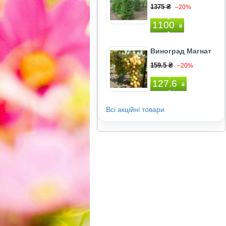
1375 ₴
–20%
1100
₴
Виноград Магнат
159.5 ₴
–20%
127.6
₴
Всі акційні товари