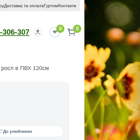
ру
Доставка та оплата
Гуртом
Контакти
0
0
-306-307
 росл в ПВХ 120см
♡
До улюблених