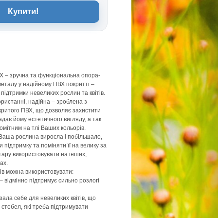
Купити!
Х – зручна та функціональна опора-
металу у надійному ПВХ покритті –
підтримки невеликих рослин та квітів.
ористанні, надійна – зроблена з
критого ПВХ, що дозволяє захистити
надає йому естетичного вигляду, а так
омітним на тлі Ваших кольорів.
Ваша рослина виросла і побільшало,
 підтримку та поміняти її на велику за
тару використовувати на інших,
ах.
ів можна використовувати:
– відмінно підтримує сильно розлогі
азала себе для невеликих квітів, що
 стебел, які треба підтримувати