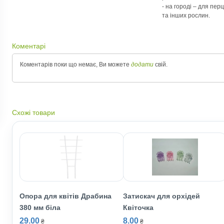
- на городі – для пер
та інших рослин.
Коментарі
Коментарів поки що немає, Ви можете
додати
свій.
Схожі товари
Опора для квітів Драбина
Затискач для орхідей
380 мм біла
Квіточка
29.00
8.00
₴
₴