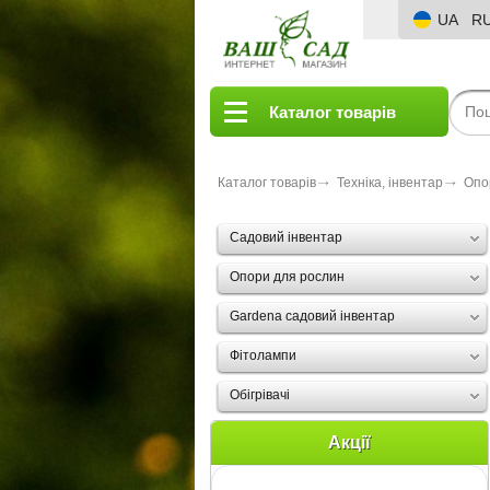
UA
R
Каталог товарів
Каталог товарів
Техніка, інвентар
Опо
Садовий інвентар
Опори для рослин
Gardena садовий інвентар
Фітолампи
Oбігрівачі
Акції