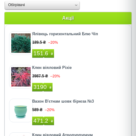
Oбігрівачі
Акції
Ялівець горизонтальний Блю Чіп
189.5 ₴
–20%
151.6
₴
Клен віяловий Pixie
3987.5 ₴
–20%
3190
₴
Вазон В'єтнам шовк бірюза №3
589 ₴
–20%
471.2
₴
Клен віяловий Атропурпуреум