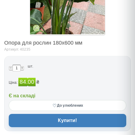
Опора для рослин 180x600 мм
Артикул: 40235
шт.
84.00
₴
Ціна:
Є на складі
♡
До улюблених
Купити!