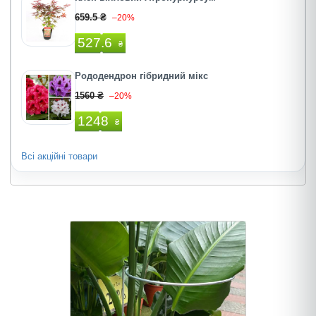
659.5 ₴
–20%
527.6
₴
Рододендрон гібридний мікс
1560 ₴
–20%
1248
₴
Всі акційні товари