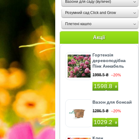
Вазони для саду (вуличні)
Розумний сад Click and Grow
Плетені кашпо
Акції
Гортензія
деревоподібна
Пінк Аннабель
1998.5 ₴
–20%
1598.8
₴
Вазон для бонсай
1286.5 ₴
–20%
1029.2
₴
Клен