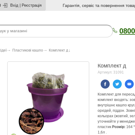
U
Вхід
|
Реєстрація
Гарантія, сервіс та повернення това
0800
ідеї
Пластикові кашпо
Комплект д
Комплект д
Артикул: 31091
Комплект для пересад
комплект входять: зо
внутрішнє кашпо круг
орхідей, піддон. Зов
кольорах (жовтий, зе
уточнюйте у менедже
пластик
Розмір:
164 *
1,6л .