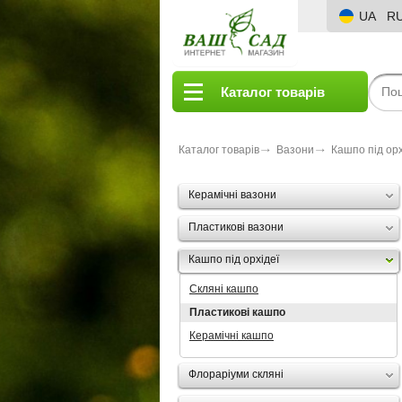
UA
R
Каталог товарів
Каталог товарів
Вазони
Кашпо під орх
Керамічні вазони
Пластикові вазони
Кашпо під орхідеї
Скляні кашпо
Пластикові кашпо
Керамічні кашпо
Флораріуми скляні