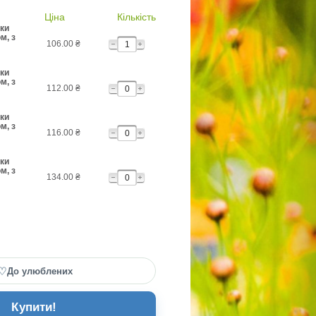
Ціна
Кількість
ки
м, з
106.00
₴
ки
м, з
112.00
₴
ки
м, з
116.00
₴
ки
м, з
134.00
₴
♡
До улюблених
Купити!