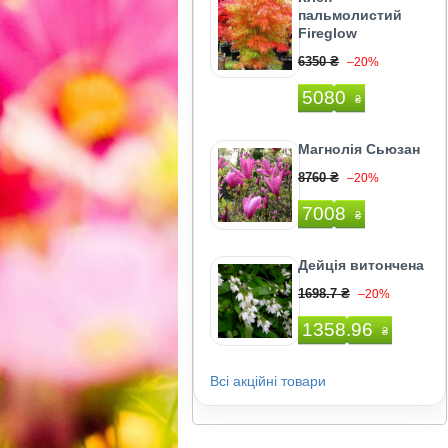
пальмолистий
Fireglow
6350 ₴
–20%
5080
₴
Магнолія Сьюзан
8760 ₴
–20%
7008
₴
Дейція витончена
1698.7 ₴
–20%
1358.96
₴
Всі акційні товари