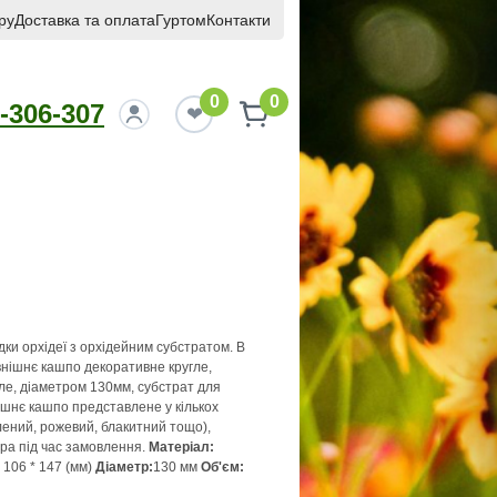
ру
Доставка та оплата
Гуртом
Контакти
0
0
-306-307
ки орхідеї з орхідейним субстратом. В
внішнє кашпо декоративне кругле,
ле, діаметром 130мм, субстрат для
нішнє кашпо представлене у кількох
лений, рожевий, блакитний тощо),
ра під час замовлення.
Матеріал:
 106 * 147 (мм)
Діаметр:
130 мм
Об'єм: