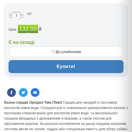
шт.
132.00
₴
Ціна:
Є на складі
♡
До улюблених
Купити!
Вазон-горщик Орхідея Твін (Twin)
Горщик для орхідей із системою
контролю рівня води. Складається із зовнішнього декоративного вазону з
прозорим отвором внизу для контролю рівня води, та внутрішнього
горщика-вкладиша з дренажними отворами, а також ґнотом для
зволоження коренів. За рахунок поглиблення на денці горщика коренева
система квітки не загниє, піддон або спеціальна ємність для збору зайвої