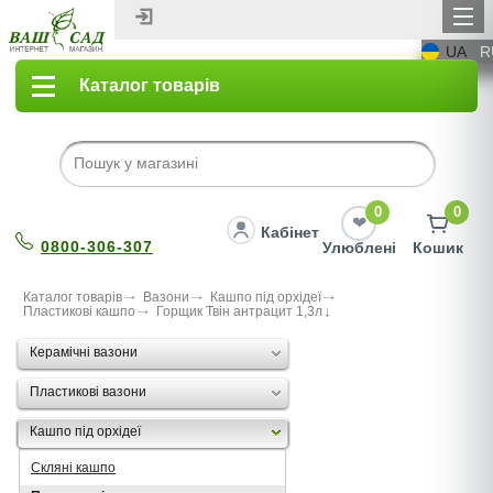
UA
R
Каталог товарів
0
0
Кабінет
0800-306-307
Улюблені
Кошик
Каталог товарів
Вазони
Кашпо під орхідеї
Пластикові кашпо
Горщик Твін антрацит 1,3л
Керамічні вазони
Пластикові вазони
Кашпо під орхідеї
Скляні кашпо