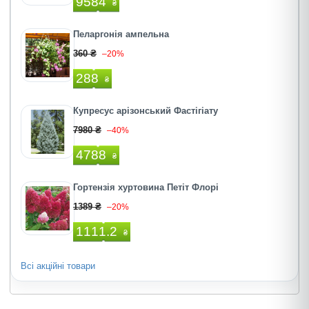
9584
₴
Пеларгонія ампельна
360 ₴
–20%
288
₴
Купресус арізонський Фастігіату
7980 ₴
–40%
4788
₴
Гортензія хуртовина Петіт Флорі
1389 ₴
–20%
1111.2
₴
Всі акційні товари