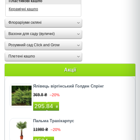
Пластикові кашпо
Керамічні кашпо
Флораріуми скляні
Вазони для саду (вуличні)
Розумний сад Click and Grow
Плетені кашпо
Акції
Ялівець віргінський Голден Спрінг
369.8 ₴
–20%
295.84
₴
Пальма Трахікарпус
11980 ₴
–20%