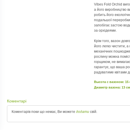
Vibes Fold Orchid виг
а його виробництво в
робить його екологіч
подальшої переробки.
запобігає застою вод
за орхідеями.
Крім того, вазон довг
його легко чистити, а
механічних пошкоджен
рослину можна поміст
горщиком, не вимагаю
гарантує, що ваша ро
радуватиме квітами д
Высота c вазоном: 15
Диаметр вазона: 13 см
Коментарі
Коментарів поки що немає, Ви можете
додати
свій.