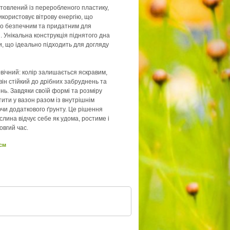
отовлений із переробленого пластику,
икористовує вітрову енергію, що
но безпечним та придатним для
 Унікальна конструкція піднятого дна
и, що ідеально підходить для догляду
овічний: колір залишається яскравим,
 він стійкий до дрібних забруднень та
ь. Завдяки своїй формі та розміру
ити у вазон разом із внутрішнім
чи додаткового ґрунту. Це рішення
слина відчує себе як удома, ростиме і
овгий час.
 см