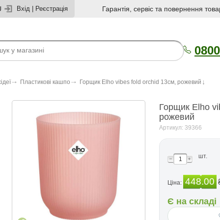
U
Вхід
|
Реєстрація
Гарантія, сервіс та повернення това
0800
ідеї
Пластикові кашпо
Горщик Elho vibes fold orchid 13см, рожевий
Горщик Elho vib
рожевий
Артикул: 39366
шт.
448.00
Ціна:
Є на складі