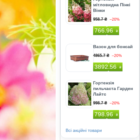
мітловидна Пінкі
Вінки
958.7 ₴
–20%
766.96
₴
Вазон для бонсай
4865.7 ₴
–20%
3892.56
₴
Гортензія
пильчаста Гарден
Лайтс
998.7 ₴
–20%
798.96
₴
Всі акційні товари