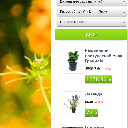
Вазони для саду (вуличні)
Розумний сад Click and Grow
Плетені кашпо
Акції
Кіпарисовик
притуплений Нана
Грациліс
1598.7 ₴
–20%
1278.96
₴
Лаванда
90 ₴
–20%
72
₴
Гортензія