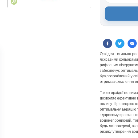
Орхідея - стильна ро
яскравими кольорами р
рифленим візерунком 
забезпечує оптимальн
був розроблений у сп
отримав схвалення ек
Так як орхідеї не вим
дозволяє ефективно 
поливу. Це створює в
оптимальну аерацію 
здоровому зростанню
водонепроникний, том
будь-які поверхні, вк
ризику утворення вод