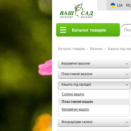
UA
R
Каталог товарів
Каталог товарів
Вазони
Кашпо під орх
Керамічні вазони
Пластикові вазони
Кашпо під орхідеї
Скляні кашпо
Пластикові кашпо
Керамічні кашпо
Флораріуми скляні