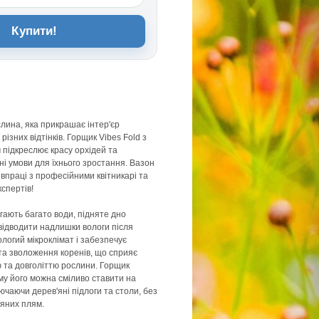
Купити!
слина, яка прикрашає інтер'єр
ізних відтінків. Горщик Vibes Fold з
підкреслює красу орхідей та
і умови для їхнього зростання. Вазон
івпраці з професійними квітникарі та
спертів!
агають багато води, підняте дно
відводити надлишки вологи після
ологий мікроклімат і забезпечує
та зволоження коренів, що сприяє
 та довголіттю рослини. Горщик
у його можна сміливо ставити на
лючаючи дерев'яні підлоги та столи, без
яних плям.