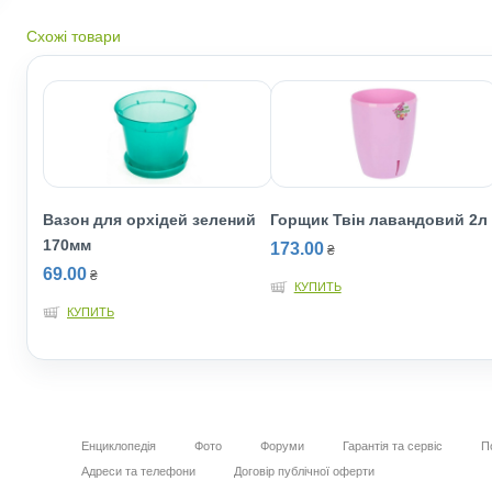
Схожі товари
Вазон для орхідей зелений
Горщик Твін лавандовий 2л
170мм
173.00
₴
69.00
₴
КУПИТЬ
КУПИТЬ
Енциклопедія
Фото
Форуми
Гарантія та сервіс
П
Адреси та телефони
Договір публічної оферти