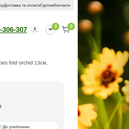
ру
Доставка та оплата
Гуртом
Контакти
0
0
-306-307
es fold orchid 13см,
₴
♡
До улюблених