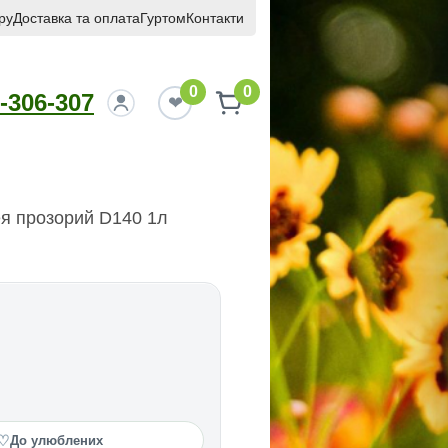
ру
Доставка та оплата
Гуртом
Контакти
0
0
-306-307
я прозорий D140 1л
♡
До улюблених