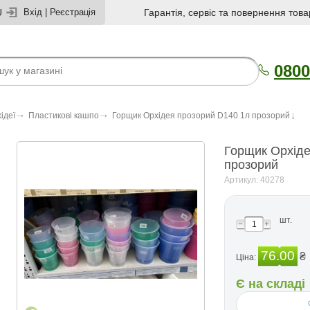
U
Вхід
|
Реєстрація
Гарантія, сервіс та повернення това
0800
ідеї
Пластикові кашпо
Горщик Орхідея прозорий D140 1л прозорий
Горщик Орхіде
прозорий
Артикул: 40278
шт.
76.00
₴
Ціна:
Є на складі