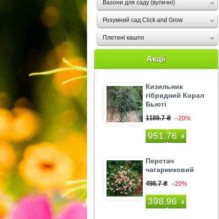
Вазони для саду (вуличні)
Розумний сад Click and Grow
Плетені кашпо
Акції
Кизильник
гібридний Корал
Бьюті
1189.7 ₴
–20%
951.76
₴
Перстач
чагарниковий
498.7 ₴
–20%
398.96
₴