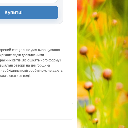
Купити!
орений спеціально для вирощування
в різних видів досвідченими
сних квітів, які оцінять його форму і
еціальні отвори на дні горщика
 необхідним повітрообміном, не дають
 застоюватися воді.