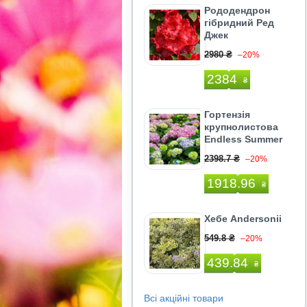
Рододендрон
гібридний Ред
Джек
2980 ₴
–20%
2384
₴
Гортензія
крупнолистова
Endless Summer
2398.7 ₴
–20%
1918.96
₴
Хебе Andersonii
549.8 ₴
–20%
439.84
₴
Всі акційні товари