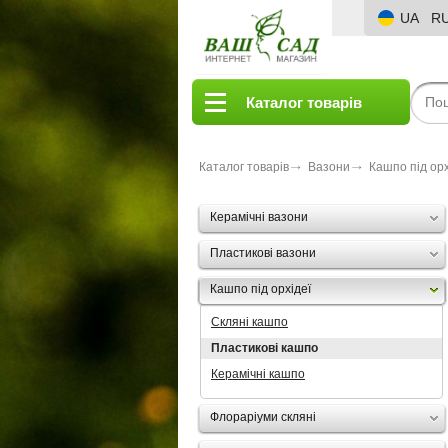
UA
R
Каталог товарів
Каталог товарів
Вазони
Кашпо під орх
Керамічні вазони
Пластикові вазони
Кашпо під орхідеї
Скляні кашпо
Пластикові кашпо
Керамічні кашпо
Флораріуми скляні