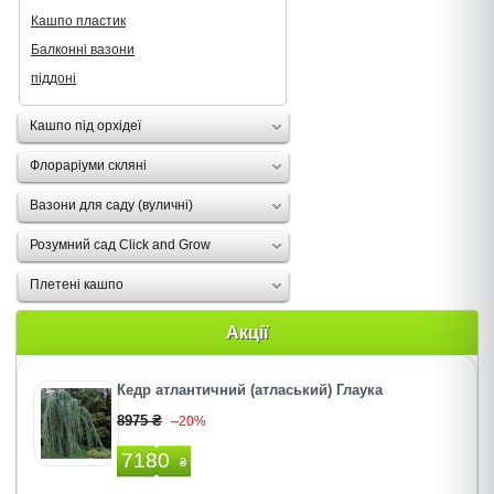
Кашпо пластик
Балконні вазони
піддоні
Кашпо під орхідеї
Флораріуми скляні
Вазони для саду (вуличні)
Розумний сад Click and Grow
Плетені кашпо
Акції
Кедр атлантичний (атласький) Глаука
8975 ₴
–20%
7180
₴