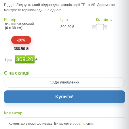
Піддон З'єднувальний піддон для вазонів серії TP та VS. Допомагає
монтувати горщики один на одного.
Розмір
Ціна
Кількість
VS 388 Червоний
309.20
₴
(6 x 38 см)
-20%
386.50 ₴
309.20
Ціна :
₴
Є на складі
♡
До улюблених
Купити!
Коментарі
Коментарів поки що немає, Ви можете
додати
свій.