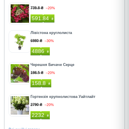
739.8 ₴
–20%
591.84
₴
Лівістона круглолиста
6980 ₴
–30%
4886
₴
Черешня Бичаче Серце
198.5 ₴
–20%
158.8
₴
Гортензія крупнолистова Уайтлайт
2790 ₴
–20%
2232
₴