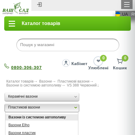
UA
R
Каталог товарів
0
0
Кабінет
0800-306-307
Улюблені
Кошик
Каталог товарів
Вазони
Пластикові вазони
Вазони із системою автополиву
VS 388 Червоний
Керамічні вазони
Пластикові вазони
Вазони із системою автополиву
Вазони Elho
Вазони пластик