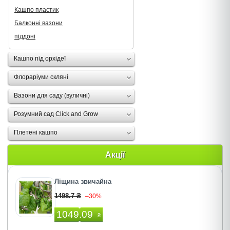
Кашпо пластик
Балконні вазони
піддоні
Кашпо під орхідеї
Флораріуми скляні
Вазони для саду (вуличні)
Розумний сад Click and Grow
Плетені кашпо
Акції
Ліщина звичайна
1498.7 ₴
–30%
1049.09
₴