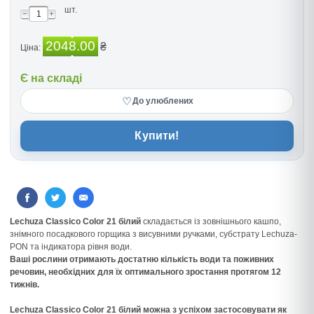
шт.
2048.00
₴
Ціна:
Є на складі
♡
До улюблених
Купити!
Lechuza Classico Color 21 білий
складається із зовнішнього кашпо,
знімного посадкового горщика з висувними ручками, субстрату Lechuza-
PON та індикатора рівня води.
Ваші рослини отримають достатню кількість води та поживних
речовин, необхідних для їх оптимального зростання протягом 12
тижнів.
Lechuza Classico Color 21 білий можна з успіхом застосовувати як