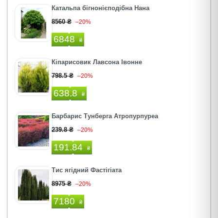
Катальпа бігнонієподібна Нана
8560 ₴
–20%
6848
₴
Кіпарисовик Лавсона Івонне
798.5 ₴
–20%
638.8
₴
Барбарис Тунберга Атропурпуреа
239.8 ₴
–20%
191.84
₴
Тис ягідний Фастігіата
8975 ₴
–20%
7180
₴