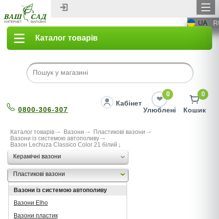
UA
R
Каталог товарів
0
0
Кабінет
0800-306-307
Улюблені
Кошик
Каталог товарів
Вазони
Пластикові вазони
Вазони із системою автополиву
Вазон Lechuza Classico Color 21 білий
Керамічні вазони
Пластикові вазони
Вазони із системою автополиву
Вазони Elho
Вазони пластик