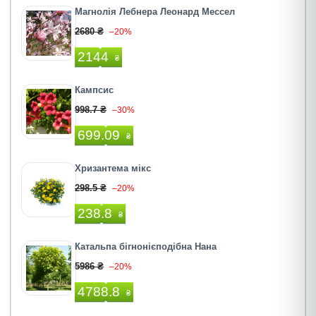
Магнолія Лебнера Леонард Мессел
2680 ₴
–20%
2144
₴
Кампсис
998.7 ₴
–30%
699.09
₴
Хризантема мікс
298.5 ₴
–20%
238.8
₴
Катальпа бігнонієподібна Нана
5986 ₴
–20%
4788.8
₴