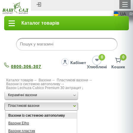
UA
R
Каталог товарів
0
0
Кабінет
0800-306-307
Улюблені
Кошик
Каталог товарів
Вазони
Пластикові вазони
Вазони із системою автополиву
Вазон Lechuza Cubico Premium 30 антрацит
Керамічні вазони
Пластикові вазони
Вазони із системою автополиву
Вазони Elho
Вазони пластик