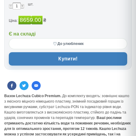
шт.
8659.00
₴
Ціна:
Є на складі
♡
До улюблених
Купити!
Вазон Lechuza Cubico Premium.
До комплекту входять: зовнішнє кашпо
з якісного міцного німецького пластику, знімний посадковий горщик із
висувними ручками, субстрат Lechuza-PON та індикатор рівня води.
Кашпо виготовляється з високоякісного пластику, стійкого до падінь та
ударів, сонячних променів та перепадів температур.
Ваші рослини
отримають достатню кількість води та поживних речовин, необхідних
для їх оптимального зростання, протягом 12 тижнів.
Кашпо Lechuza
можна з успіхом застосовувати як усередині приміщень, так і на