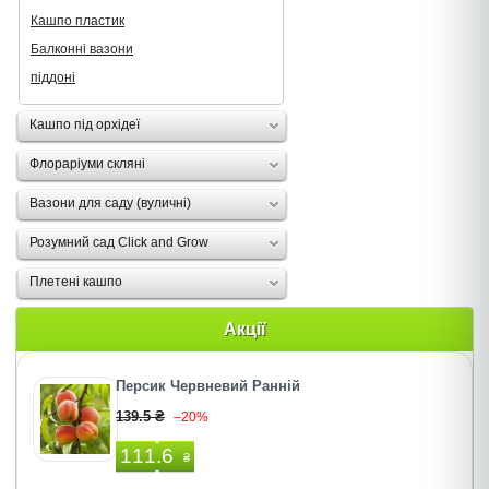
Кашпо пластик
Балконні вазони
піддоні
Кашпо під орхідеї
Флораріуми скляні
Вазони для саду (вуличні)
Розумний сад Click and Grow
Плетені кашпо
Акції
Персик Червневий Ранній
139.5 ₴
–20%
111.6
₴