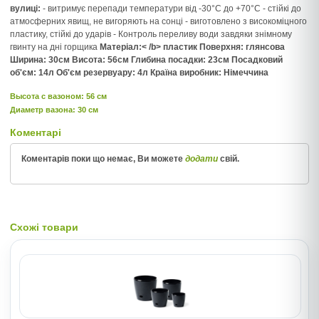
вулиці:
- витримує перепади температури від -30°С до +70°С - стійкі до
атмосферних явищ, не вигоряють на сонці - виготовлено з високоміцного
пластику, стійкі до ударів - Контроль переливу води завдяки знімному
гвинту на дні горщика
Матеріал:< /b> пластик
Поверхня:
глянсова
Ширина:
30см
Висота:
56см
Глибина посадки:
23см
Посадковий
об'єм:
14л
Об'єм резервуару:
4л
Країна виробник:
Німеччина
Высота c вазоном: 56 см
Диаметр вазона: 30 см
Коментарі
Коментарів поки що немає, Ви можете
додати
свій.
Схожі товари