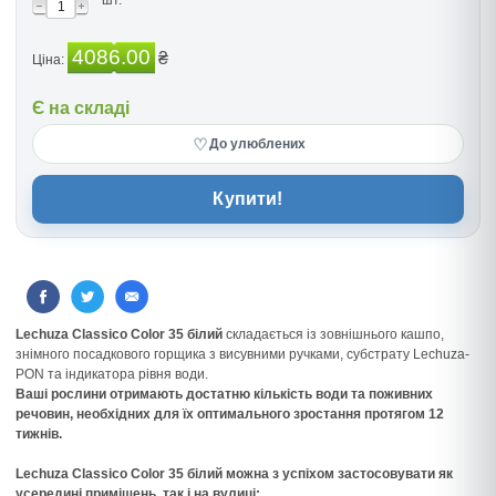
шт.
4086.00
₴
Ціна:
Є на складі
♡
До улюблених
Купити!
Lechuza Classico Color 35 білий
складається із зовнішнього кашпо,
знімного посадкового горщика з висувними ручками, субстрату Lechuza-
PON та індикатора рівня води.
Ваші рослини отримають достатню кількість води та поживних
речовин, необхідних для їх оптимального зростання протягом 12
тижнів.
Lechuza Classico Color 35 білий можна з успіхом застосовувати як
усередині приміщень, так і на вулиці: