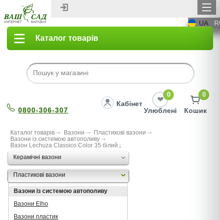
UA
R
Каталог товарів
0
0
Кабінет
0800-306-307
Улюблені
Кошик
Каталог товарів
Вазони
Пластикові вазони
Вазони із системою автополиву
Вазон Lechuza Classico Color 35 білий
Керамічні вазони
Пластикові вазони
Вазони із системою автополиву
Вазони Elho
Вазони пластик