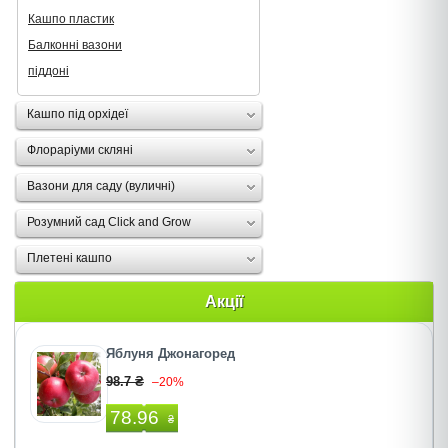
Кашпо пластик
Балконні вазони
піддоні
Кашпо під орхідеї
Флораріуми скляні
Вазони для саду (вуличні)
Розумний сад Click and Grow
Плетені кашпо
Акції
Яблуня Джонагоред
98.7 ₴
–20%
78.96
₴