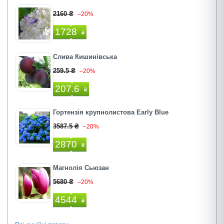
2160 ₴
–20%
1728
₴
Слива Кишинівська
259.5 ₴
–20%
207.6
₴
Гортензія крупнолистова Early Blue
3587.5 ₴
–20%
2870
₴
Магнолія Сьюзан
5680 ₴
–20%
4544
₴