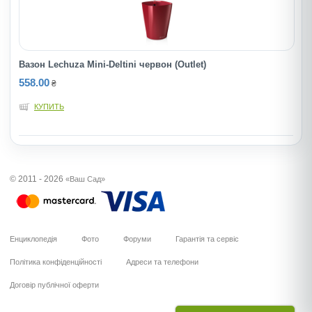
Вазон Lechuza Mini-Deltini червон (Outlet)
558.00
₴
КУПИТЬ
© 2011 - 2026
«Ваш Сад»
Енциклопедія
Фото
Форуми
Гарантія та сервіс
Політика конфіденційності
Адреси та телефони
Договір публічної оферти